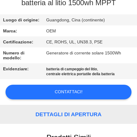
CONTROLLO
batteria al litio 1500wh MPPT
DI
Luogo di origine:
Guangdong, Cina (continente)
QUALITÀ
Marca:
OEM
CONTATTICI
Certificazione:
CE, ROHS, UL, UN38.3, PSE
Numero di
Generatore di corrente solare 1500Wh
modello:
BLOG
Evidenziare:
,
batteria di campeggio del litio
centrale elettrica portatile della batteria
RICHIEDA
UNA
CONTATTACI!
CITAZIONE
DETTAGLI DI APERTURA
MAPPA
DEL