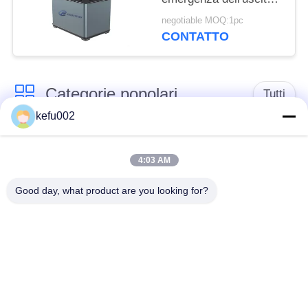
300w, centrale elettrica
negotiable MOQ:1pc
portatile di emergenza
CONTATTO
Categorie popolari
Tutti
kefu002
Batteria profonda del
PACCHIA BATTERA
ciclo LiFePo4
4:03 AM
Good day, what product are you looking for?
Batteria ricaricabile
Batteria solare
Lifepo4
Lifepo4
Un pacchetto di
Un pacchetto di
32650 batterie
26650 batterie