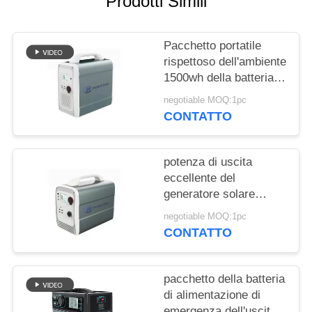
Prodotti Simili
SITO
Pacchetto portatile
PRIVACY
rispettoso dell'ambiente
POLICY
1500wh della batteria al
litio per stoccaggio a
negotiable MOQ:1pc
energia solare
CONTATTO
potenza di uscita
eccellente del
generatore solare
portatile 600w con
negotiable MOQ:1pc
1000wh la batteria al
CONTATTO
litio 14.8v
pacchetto della batteria
di alimentazione di
emergenza dell'uscita