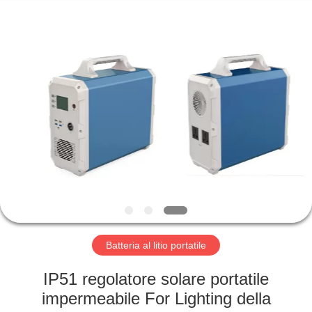
Horn
E-
Commerce
Co.,
Ltd..
All
Rights
Reserved.
CASA
PRODOTTI
CIRCA
NOI
GIRO
DELLA
Batteria al litio portatile
FABBRICA
IP51 regolatore solare portatile
impermeabile For Lighting della