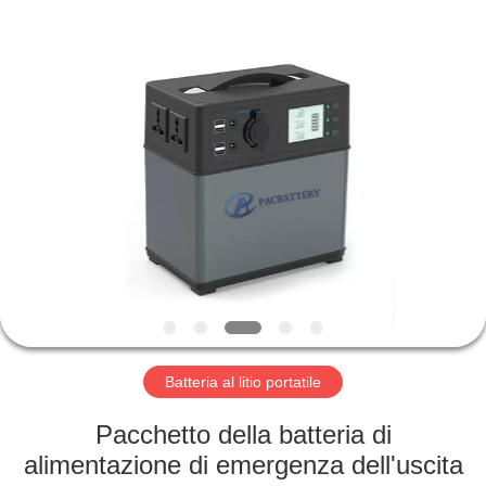
Horn
E-
Commerce
Co.,
Ltd..
All
Rights
Reserved.
CASA
PRODOTTI
CIRCA
NOI
GIRO
DELLA
Batteria al litio portatile
FABBRICA
Pacchetto della batteria di
alimentazione di emergenza dell'uscita