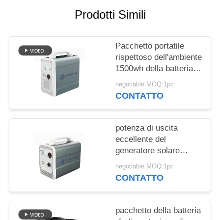
SITO
Prodotti Simili
PRIVACY
Pacchetto portatile
POLICY
rispettoso dell'ambiente
1500wh della batteria al
litio per stoccaggio a
negotiable MOQ:1pc
energia solare
CONTATTO
potenza di uscita
eccellente del
generatore solare
portatile 600w con
negotiable MOQ:1pc
1000wh la batteria al
CONTATTO
litio 14.8v
pacchetto della batteria