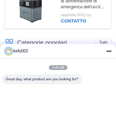
di alimentazione di
emergenza dell'uscita
300w, centrale elettrica
negotiable MOQ:1pc
portatile di emergenza
CONTATTO
Categorie popolari
Tutti
kefu002
Batteria profonda del
PACCHIA BATTERA
ciclo LiFePo4
5:48 AM
Good day, what product are you looking for?
Batteria ricaricabile
Batteria solare
Lifepo4
Lifepo4
Un pacchetto di
Un pacchetto di
32650 batterie
26650 batterie