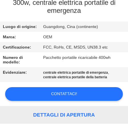
CONTROLLO
300w, centrale elettrica portatile di
emergenza
DI
QUALITÀ
Luogo di origine:
Guangdong, Cina (continente)
CONTATTICI
Marca:
OEM
Certificazione:
FCC, RoHs, CE, MSDS, UN38.3 etc
BLOG
Numero di
Pacchetto portatile ricaricabile 400wh
modello:
Evidenziare:
,
RICHIEDA
centrale elettrica portatile di emergenza
centrale elettrica portatile della batteria
UNA
CITAZIONE
CONTATTACI!
MAPPA
DETTAGLI DI APERTURA
DEL