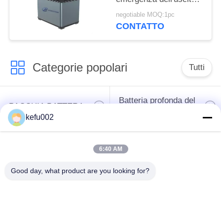
300w, centrale elettrica
negotiable MOQ:1pc
portatile di emergenza
CONTATTO
Categorie popolari
Tutti
Batteria profonda del
PACCHIA BATTERA
ciclo LiFePo4
kefu002
Batteria ricaricabile
Batteria solare
6:40 AM
Lifepo4
Lifepo4
Good day, what product are you looking for?
Un pacchetto di
Un pacchetto di
32650 batterie
26650 batterie