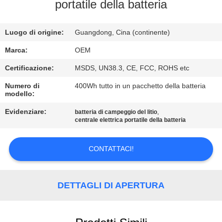
CONTROLLO
portatile della batteria
DI
Luogo di origine:
Guangdong, Cina (continente)
QUALITÀ
Marca:
OEM
CONTATTICI
Certificazione:
MSDS, UN38.3, CE, FCC, ROHS etc
Numero di
400Wh tutto in un pacchetto della batteria
modello:
BLOG
Evidenziare:
,
batteria di campeggio del litio
centrale elettrica portatile della batteria
RICHIEDA
UNA
CONTATTACI!
CITAZIONE
DETTAGLI DI APERTURA
MAPPA
DEL