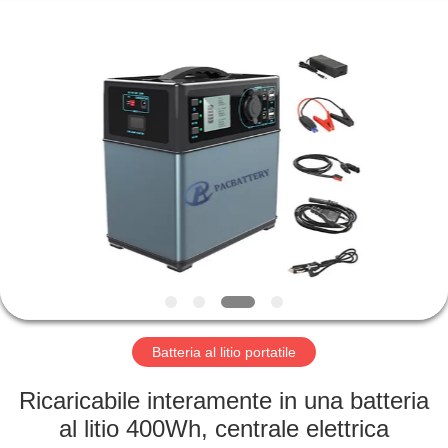
Horn
E-
Commerce
Co.,
Ltd..
All
Rights
Reserved.
CASA
PRODOTTI
CIRCA
NOI
GIRO
DELLA
Batteria al litio portatile
FABBRICA
Ricaricabile interamente in una batteria
al litio 400Wh, centrale elettrica