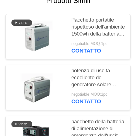
Prodotti Simili
SITO
Pacchetto portatile
PRIVACY
rispettoso dell'ambiente
POLICY
1500wh della batteria al
litio per stoccaggio a
negotiable MOQ:1pc
energia solare
CONTATTO
potenza di uscita
eccellente del
generatore solare
portatile 600w con
negotiable MOQ:1pc
1000wh la batteria al
CONTATTO
litio 14.8v
pacchetto della batteria
di alimentazione di
emergenza dell'uscita