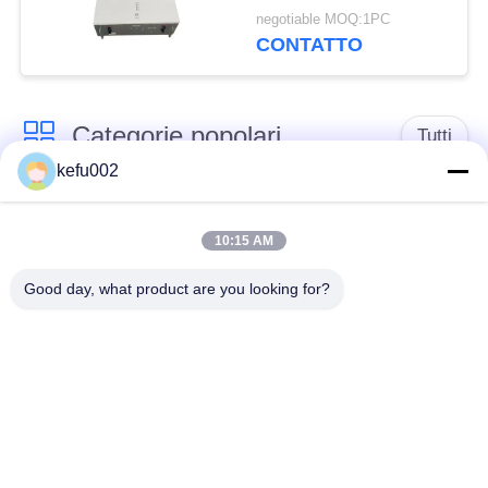
dell'energia della casa
negotiable MOQ:1PC
di MSDS 400V 25Ah
CONTATTO
10kwh
Categorie popolari
Tutti
kefu002
Batteria profonda del
PACCHIA BATTERA
ciclo LiFePo4
10:15 AM
Good day, what product are you looking for?
Batteria ricaricabile
Batteria solare
Lifepo4
Lifepo4
Un pacchetto di
Un pacchetto di
32650 batterie
26650 batterie
batteria al litio solare