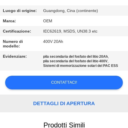
CONTROLLO
DI
Luogo di origine:
Guangdong, Cina (continente)
QUALITÀ
Marca:
OEM
Certificazione:
IEC62619, MSDS, UN38.3 etc
CONTATTICI
Numero di
400V 20Ah
modello:
BLOG
Evidenziare:
,
pila secondaria del fosfato del litio 20Ah
,
pila secondaria del fosfato del litio 400V
Sistemi di memorizzazione solari del PAC ESS
RICHIEDA
UNA
CONTATTACI!
CITAZIONE
DETTAGLI DI APERTURA
MAPPA
DEL
Prodotti Simili