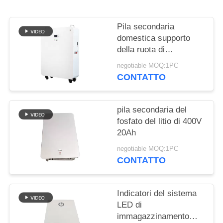
SITO
Pila secondaria
PRIVACY
domestica supporto
POLICY
della ruota di
progettazione modulare
negotiable MOQ:1PC
di 20 batterie al litio di
CONTATTO
KWH per l'ibrido fuori
dal sistema solare di
griglia
pila secondaria del
fosfato del litio di 400V
20Ah
negotiable MOQ:1PC
CONTATTO
Indicatori del sistema
LED di
immagazzinamento