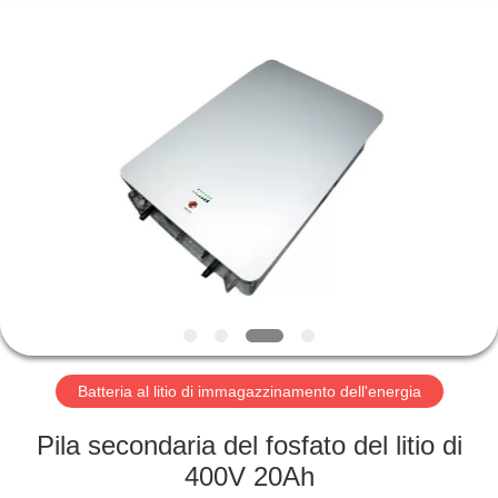
Horn
E-
Commerce
Co.,
Ltd..
All
Rights
Reserved.
CASA
PRODOTTI
CIRCA
NOI
GIRO
DELLA
Batteria al litio di immagazzinamento dell'energia
FABBRICA
Pila secondaria del fosfato del litio di
400V 20Ah