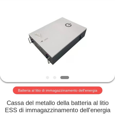
Horn
E-
Commerce
Co.,
Ltd..
All
Rights
Reserved.
CASA
PRODOTTI
CIRCA
NOI
GIRO
DELLA
Batteria al litio di immagazzinamento dell'energia
FABBRICA
Cassa del metallo della batteria al litio
ESS di immagazzinamento dell'energia