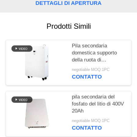
PRIVACY
DETTAGLI DI APERTURA
POLICY
Prodotti Simili
Pila secondaria
domestica supporto
della ruota di
progettazione modulare
negotiable MOQ:1PC
di 20 batterie al litio di
CONTATTO
KWH per l'ibrido fuori
dal sistema solare di
griglia
pila secondaria del
fosfato del litio di 400V
20Ah
negotiable MOQ:1PC
CONTATTO