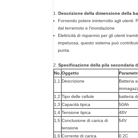
1.
Descrizione della dimensione della bat
Fornendo potere ininterrotto agli utenti. 
dal terremoto e l'inondazione
Elettricità di risparmio per gli utenti tra
impetuosa, questo sistema può contribuire
punta.
2.
Specificazione della pila secondaria 
No.
Oggetto
Parametr
1,1
Descrizione
Batteria a
immagazzi
1,2
Tipo delle cellule
batteria 
1,3
Capacità tipica
50Ah
1,4
Tensione tipica
48V
1,5
Conclusione di carica di
54V
tensione
1,6
Corrente di carica
0.2C