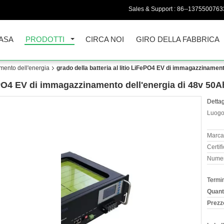
Sales & Support :
86--1375500763
ASA
PRODOTTI
CIRCA NOI
GIRO DELLA FABBRICA
amento dell'energia
grado della batteria al litio LiFePO4 EV di immagazzinamen
FePO4 EV di immagazzinamento dell'energia di 48v 50
Dettag
Luogo 
Marca
Certif
Numer
Termi
Quant
Prezz