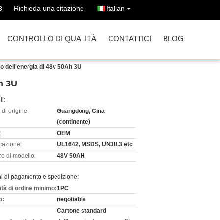
Richieda una citazione
Italian
3
CONTROLLO DI QUALITÀ
CONTATTICI
BLOG
to dell'energia di 48v 50Ah 3U
Ah 3U
li:
di origine:
Guangdong, Cina
(continente)
:
OEM
icazione:
UL1642, MSDS, UN38.3 etc
o di modello:
48V 50AH
ni di pagamento e spedizione:
ità di ordine minimo:
1PC
o:
negotiable
Cartone standard