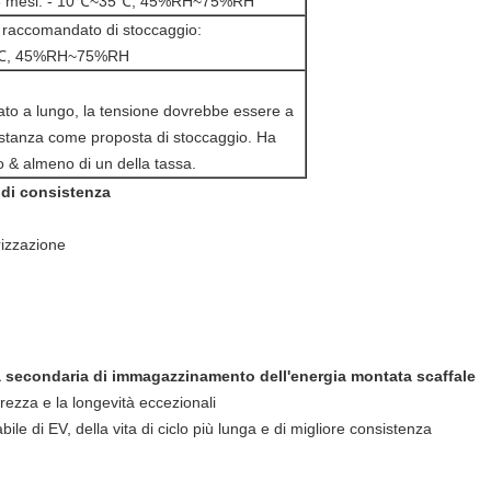
3 mesi: - 10℃~35℃, 45%RH~75%RH
raccomandato di stoccaggio:
℃, 45%RH~75%RH
zato a lungo, la tensione dovrebbe essere a
tanza come proposta di stoccaggio. Ha
o & almeno di un della tassa.
o di consistenza
rizzazione
la secondaria di immagazzinamento dell'energia montata scaffale
ezza e la longevità eccezionali
ile di EV, della vita di ciclo più lunga e di migliore consistenza