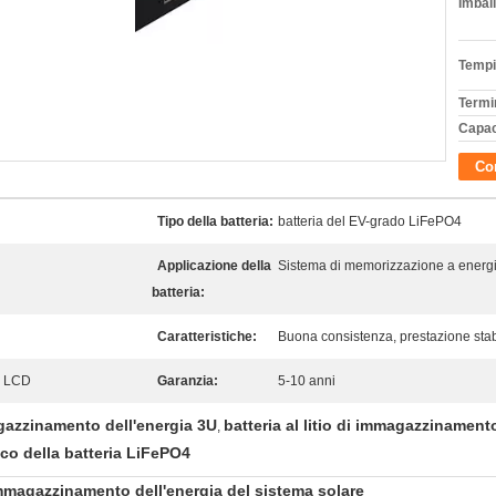
Imball
Tempi
Termi
Capac
Con
Tipo della batteria:
batteria del EV-grado LiFePO4
Applicazione della
Sistema di memorizzazione a energi
batteria:
Caratteristiche:
Buona consistenza, prestazione stab
di LCD
Garanzia:
5-10 anni
magazzinamento dell'energia 3U
batteria al litio di immagazzinament
,
co della batteria LiFePO4
immagazzinamento dell'energia del sistema solare