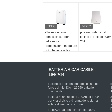
Pila secondaria
pila secondaria del
domestica supporto
fosfato del litio di 400V
della ruota di
20Ah
progettazione modulare
di 20 batterie al litio di
KWH per l'ibrido fuori
dal sistema solare di
griglia
BATTERIA RICARICABILE
LIFEPO4
pacchetto della batteria del fosfato del
b
ferro del litio 33Ah, 26650 batterie
3
ricaricabili
batteria ricaricabile di 200Ah LiFePO4
3
per vita di ciclo più lunga del sistema
3
solare di memorizzazione
f
p
LiFePO4 batteria ricaricabile 100Ah