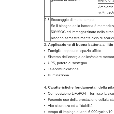
Meno di 
Ambiente 
15℃~35
2,8
Stoccaggio di molto tempo:
Se il bisogno della batteria è memoriz
50%SOC ed immagazzinato nella circos
bisogno semestralmente ciclo di scaric
3.
Applicazione di buona batteria al liti
Famiglia, ospedale, spazio ufficio…
Sistema dell'energia eolica/solare memo
UPS, potere di sostegno
Telecomunicazione
Illuminazione…
4.
Caratteristiche fondamentali della pi
Composizione LiFePO4 – fornisce la sicur
Facendo uso della prestazione cellula-stab
Alte sicurezza ed affidabilità
tempo di impiego di anni 6,000cycles/10