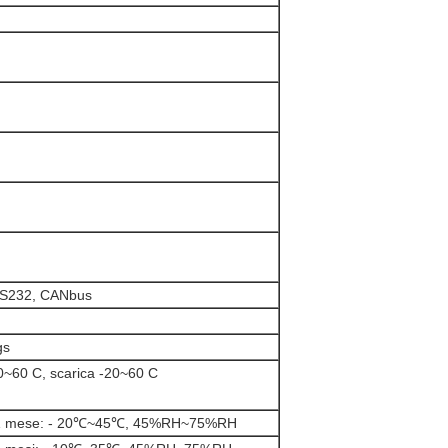
S232, CANbus
gs
0~60 C, scarica -20~60 C
 1 mese: - 20℃~45℃, 45%RH~75%RH