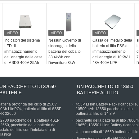
Indicatori del sistema
Nessun Governo di
Cassa del metallo della
s
LED di
stoccaggio della
batteria al litio ESS di
i
immagazzinamento
batteria del cobalto
immagazzinamento
d
dell'energia della casa
38.4kWh con
dell'energia di 10KWH
7
di MSDS 400V 25Ah
l'invertitore 8kW
48V 400V LPF
l
10kwh
UN PACCHETTO DI 32650
UN PACCHETTO DI 18650
BATTERIE
BATTERIE AL LITIO
atteria profonda del ciclo di 25.6V
4S3P Li Ion Battery Pack ricaricabile,
0Ah LifePO4, batteria al litio di 8S5P
10500mAh 18650 pacchetto della
IFR 32650
batteria al litio di 14,8 V
2700 pacchetto della batteria 4S1P
pacchetto della batteria al litio 7800
2650, pacchetto della batteria del
18650, 18650 Li Ion Battery ricaricabi
osfato del litio con l'intelaiatura di
Un pacchetto di 18650 batterie al litio
lastica
dimensione compatta AN-190 del