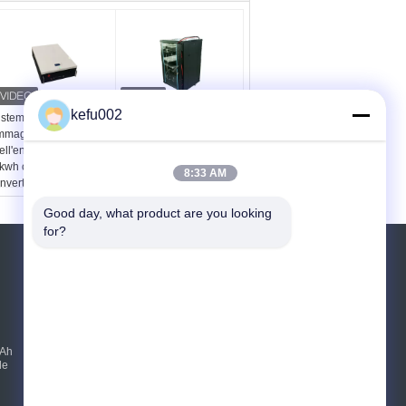
kefu002
istema RS232 di
ciclo lungo del sistema
mmagazzinamento
di batteria al litio di 48v
ell'energia di 5kwh
600Ah CATV 28.8kwh
kwh con fuori
8:33 AM
'invertitore di griglia
Good day, what product are you looking 
for?
RICHIEDERE UN PREVENTIVO
Invii
mAh
E-Mail
|
le
Sito mobile