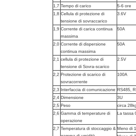
1,7
Tempo di carico
5-6 ore
1,8
Cellula di protezione di
3.6V
tensione di sovraccarico
1,9
Corrente di carica continua
50A
massima
2,0
Corrente di dispersione
50A
continua massima
2,1
cellula di protezione di
2.5V
tensione di Sovra-scarico
2,2
Protezione di scarico di
100A
sovracorrente
2,3
Interfaccia di comunicazione
RS485, R
2,4
Dimensione
3U
2,5
Peso
circa 28k
2,6
Gamma di temperature di
La tassa 
operazione
2,7
Temperatura di stoccaggio &
Meno di
gamma di umidità