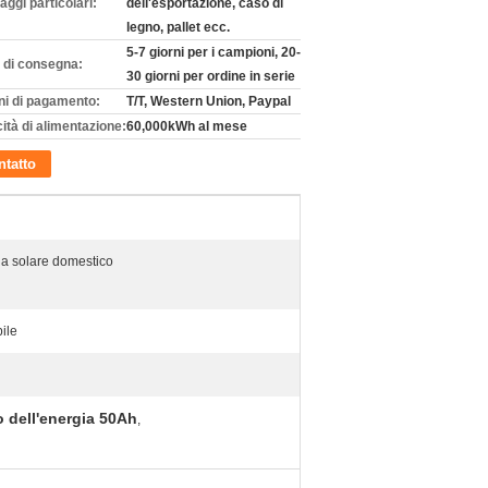
aggi particolari:
dell'esportazione, caso di
legno, pallet ecc.
5-7 giorni per i campioni, 20-
 di consegna:
30 giorni per ordine in serie
ni di pagamento:
T/T, Western Union, Paypal
ità di alimentazione:
60,000kWh al mese
tatto
a solare domestico
ile
o dell'energia 50Ah
,