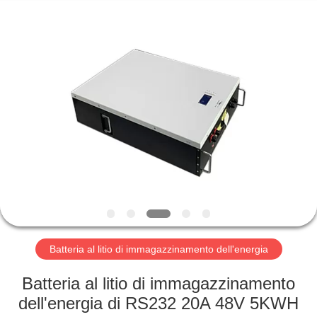
Horn
E-
Commerce
Co.,
Ltd..
All
Rights
Reserved.
CASA
PRODOTTI
CIRCA
NOI
GIRO
DELLA
Batteria al litio di immagazzinamento dell'energia
FABBRICA
Batteria al litio di immagazzinamento
dell'energia di RS232 20A 48V 5KWH