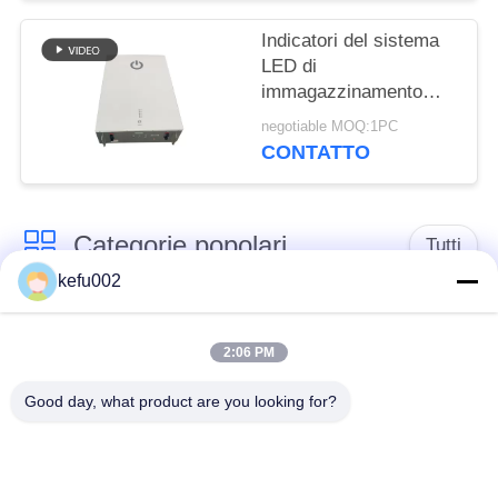
Indicatori del sistema
LED di
immagazzinamento
dell'energia della casa
negotiable MOQ:1PC
di MSDS 400V 25Ah
CONTATTO
10kwh
Categorie popolari
Tutti
kefu002
Batteria profonda del
PACCHIA BATTERA
ciclo LiFePo4
2:06 PM
Good day, what product are you looking for?
Batteria ricaricabile
Batteria solare
Lifepo4
Lifepo4