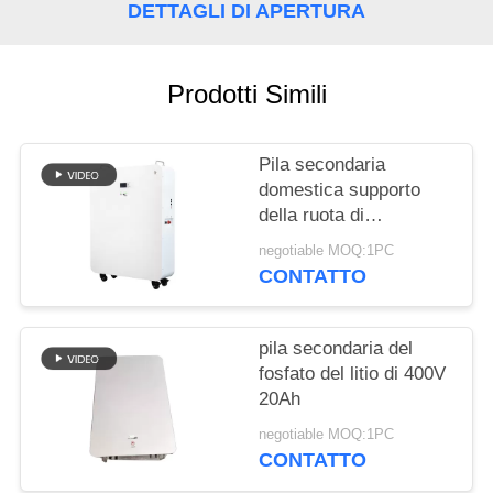
SITO
DETTAGLI DI APERTURA
PRIVACY
Prodotti Simili
POLICY
Pila secondaria
domestica supporto
della ruota di
progettazione modulare
negotiable MOQ:1PC
di 20 batterie al litio di
CONTATTO
KWH per l'ibrido fuori
dal sistema solare di
griglia
pila secondaria del
fosfato del litio di 400V
20Ah
negotiable MOQ:1PC
CONTATTO