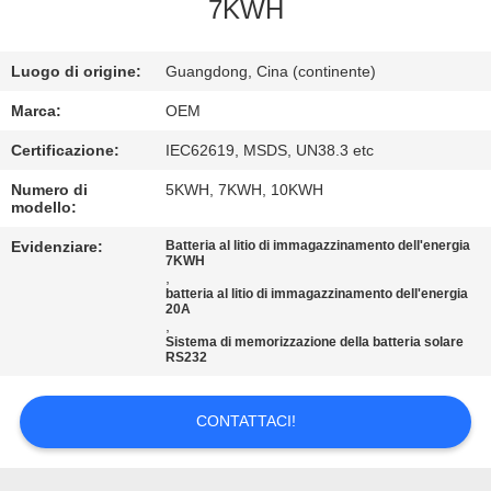
CONTROLLO
7KWH
DI
Luogo di origine:
Guangdong, Cina (continente)
QUALITÀ
Marca:
OEM
CONTATTICI
Certificazione:
IEC62619, MSDS, UN38.3 etc
Numero di
5KWH, 7KWH, 10KWH
modello:
BLOG
Evidenziare:
Batteria al litio di immagazzinamento dell'energia
7KWH
,
RICHIEDA
batteria al litio di immagazzinamento dell'energia
20A
UNA
,
Sistema di memorizzazione della batteria solare
CITAZIONE
RS232
MAPPA
CONTATTACI!
DEL