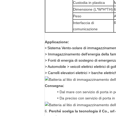
Custodia in plastica
M
Dimensione (L*W*H*TH)
Peso
A
Interfaccia di
R
comunicazione
Applicazione:
Sistema Vento-solare di immagazzinament
>
> Immagazzinamento dell'energia della fam
>
Fonti di energia di sostegno di emergenz
> Automobile
>
veicoli elettrici elettrici di go
> Carrelli elevatori elettrici
>
barche elettri
Consegna:
• Dal mare con servizio di porta in p
• Da preciso con servizio di porta 
6.
Perché scelga la tecnologia il Co., sr