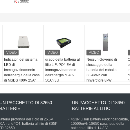
(
0
/ 3000)
Indicatori del sistema
grado della batteria al
Nessun Governo di
C
LED di
litio LiFePO4 EV di
stoccaggio della
b
immagazzinamento
immagazzinamento
batteria del cobalto
i
dell'energia della casa
dell'energia di 48v
38.4kWh con
d
di MSDS 400V 25Ah
50Ah 3U
l'invertitore 8kW
4
10kwh
UN PACCHETTO DI 32650
UN PACCHETTO DI 18650
BATTERIE
BATTERIE AL LITIO
atteria profonda del ciclo di 25.6V
4S3P Li Ion Battery Pack ricaricabile,
0Ah LifePO4, batteria al litio di 8S5P
10500mAh 18650 pacchetto della
IFR 32650
batteria al litio di 14,8 V