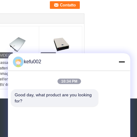
kefu002
assa del metallo della
sistema RS232 di
atteria al litio ESS di
immagazzinamento
mmagazzinamento
dell'energia di 5kwh
ell'energia di 10KWH
7kwh con fuori
10:34 PM
8V 400V LPF
l'invertitore di griglia
Good day, what product are you looking 
for?
RICHIEDERE UN PREVENTIVO
Invii