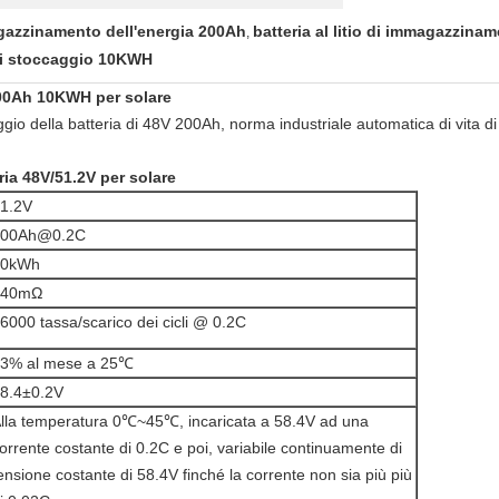
magazzinamento dell'energia 200Ah
batteria al litio di immagazzinam
,
e di stoccaggio 10KWH
200Ah 10KWH per solare
io della batteria di 48V 200Ah, norma industriale automatica di vita di c
ria 48V/51.2V per solare
1.2V
200Ah@0.2C
10kWh
≤40mΩ
6000 tassa/scarico dei cicli @ 0.2C
3% al mese a 25℃
8.4±0.2V
lla temperatura 0℃~45℃, incaricata a 58.4V ad una
orrente costante di 0.2C e poi, variabile continuamente di
ensione costante di 58.4V finché la corrente non sia più più