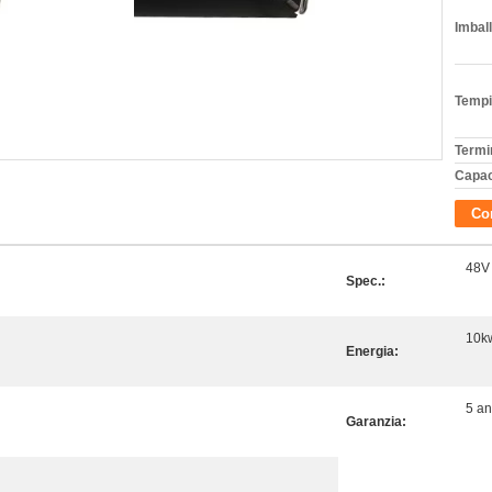
Imball
Tempi
Termi
Capac
Con
48V
Spec.:
10k
Energia:
5 an
Garanzia: