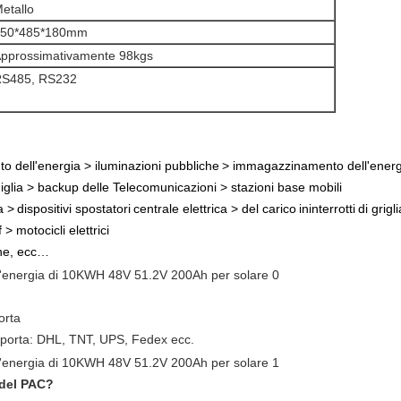
etallo
650*485*180mm
pprossimativamente 98kgs
S485, RS232
o dell'energia
>
iluminazioni pubbliche
>
immagazzinamento dell'energ
iglia >
backup delle Telecomunicazioni
>
stazioni base mobili
a
>
dispositivi spostatori
centrale elettrica
>
del carico
ininterrotti
di grigli
lf
>
motocicli elettrici
che, ecc…
orta
in porta: DHL, TNT, UPS, Fedex ecc.
l del PAC?