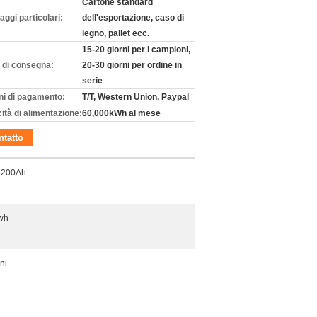
Cartone standard
aggi particolari:
dell'esportazione, caso di
legno, pallet ecc.
15-20 giorni per i campioni,
 di consegna:
20-30 giorni per ordine in
serie
ni di pagamento:
T/T, Western Union, Paypal
ità di alimentazione:
60,000kWh al mese
tatto
 200Ah
wh
ni