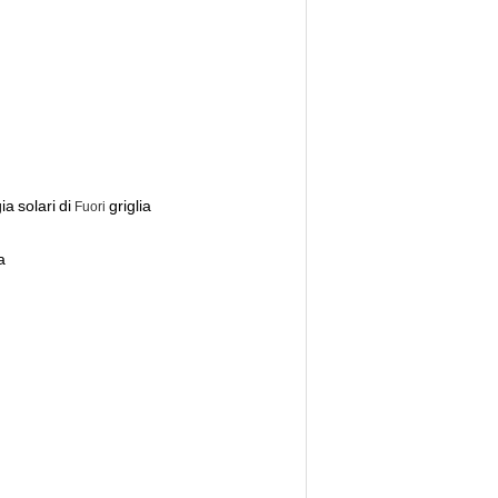
ia
solari
di
griglia
Fuori
a