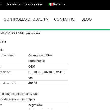
Richieda una citazione
Italian
:
CONTROLLO DI QUALITÀ
CONTATTICI
BLOG
WH 48V 51.2V 200Ah per solare
are
li:
di origine:
Guangdong, Cina
(continente)
:
OEM
icazione:
UL, ROHS, UN38.3, MSDS
etc
o di modello:
48100
ni di pagamento e spedizione:
ità di ordine minimo:
1pcs
o:
negotiable