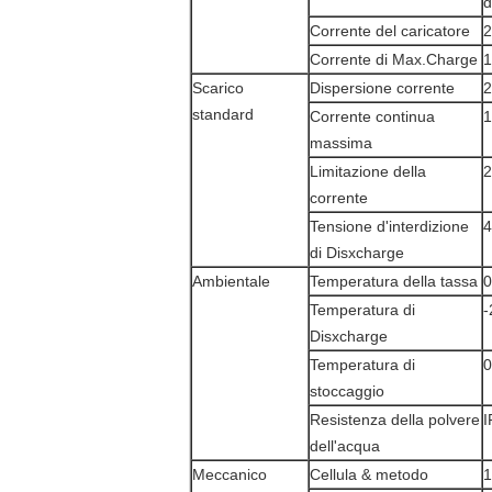
d
Corrente del caricatore
Corrente di Max.Charge
Scarico
Dispersione corrente
standard
Corrente continua
massima
Limitazione della
corrente
Tensione d'interdizione
4
di Disxcharge
Ambientale
Temperatura della tassa
0
Temperatura di
-
Disxcharge
Temperatura di
0
stoccaggio
Resistenza della polvere
I
dell'acqua
Meccanico
Cellula & metodo