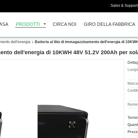
Sales & Support 
ASA
PRODOTTI
CIRCA NOI
GIRO DELLA FABBRICA
amento dell'energia
Batteria al litio di immagazzinamento dell'energia di 10K
amento dell'energia di 10KWH 48V 51.2V 200Ah per sol
Dettag
Luogo 
Marca
Certif
Numer
Termi
Quant
Prezz