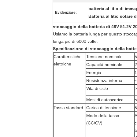
batteria al litio di im
Evidenziare:
Batteria al litio solar
stoccaggio della batteria di 48V 51.2V 
Usiamo la batteria lunga per questo stoccagg
lunga più di 6000 volte.
Specificazione di stoccaggio della batte
Caratteristiche
Tensione nominale
5
elettriche
Capacità nominale
Energia
Resistenza interna
Vita di ciclo
>
Mesi di autoscarica
≤
Tassa standard
Carica di tensione
5
Modo della tassa
A
(CC/CV)
c
t