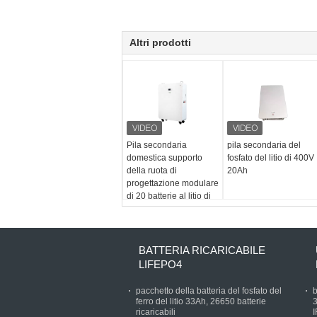
Altri prodotti
Pila secondaria
pila secondaria del
domestica supporto
fosfato del litio di 400V
della ruota di
20Ah
progettazione modulare
di 20 batterie al litio di
KWH per l'ibrido fuori
dal sistema solare di
griglia
BATTERIA RICARICABILE
LIFEPO4
pacchetto della batteria del fosfato del
b
ferro del litio 33Ah, 26650 batterie
3
ricaricabili