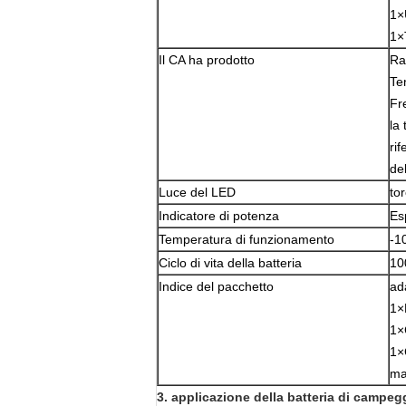
1×
1×
Il CA ha prodotto
Ra
Te
Fr
la
ri
del
Luce del LED
to
Indicatore di potenza
Es
Temperatura di funzionamento
-1
Ciclo di vita della batteria
10
Indice del pacchetto
ad
1×
1×
1×
ma
3.
applicazione
della batteria di campegg