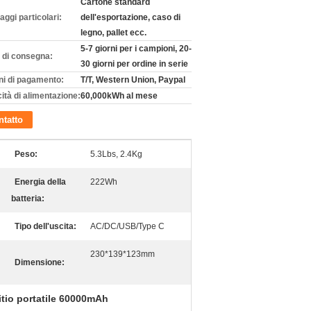
Cartone standard
aggi particolari:
dell'esportazione, caso di
legno, pallet ecc.
5-7 giorni per i campioni, 20-
 di consegna:
30 giorni per ordine in serie
ni di pagamento:
T/T, Western Union, Paypal
ità di alimentazione:
60,000kWh al mese
tatto
Peso:
5.3Lbs, 2.4Kg
Energia della
222Wh
batteria:
Tipo dell'uscita:
AC/DC/USB/Type C
230*139*123mm
Dimensione:
litio portatile 60000mAh