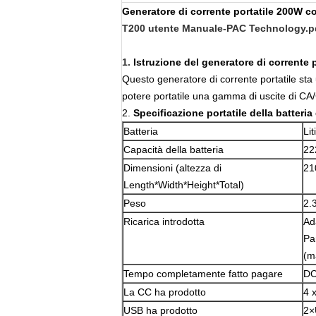
Generatore di corrente portatile 200W co
T200 utente Manuale-PAC Technology.p
1.
Istruzione del generatore di corrente 
Questo generatore di corrente portatile sta u
potere portatile una gamma di uscite di CA/CC
2.
Specificazione portatile della batteri
Batteria
Lit
Capacità della batteria
22
Dimensioni (altezza di
21
Length*Width*Height*Total)
Peso
2.
Ricarica introdotta
Ad
Pa
(m
Tempo completamente fatto pagare
DC
La CC ha prodotto
4 
USB ha prodotto
2×