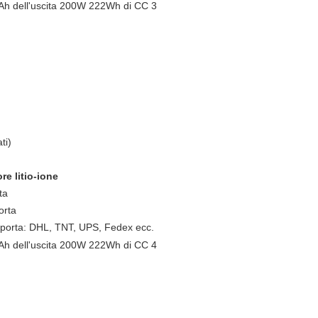
ti)
re litio-ione
ta
orta
in porta: DHL, TNT, UPS, Fedex ecc.