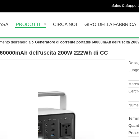
Sales & Support 
ASA
PRODOTTI
CIRCA NOI
GIRO DELLA FABBRICA
amento dell'energia
Generatore di corrente portatile 60000mAh dell'uscita 20
le 60000mAh dell'uscita 200W 222Wh di CC
Dettag
Luogo 
Marca
Certif
Numer
Termi
Quant
Prezz