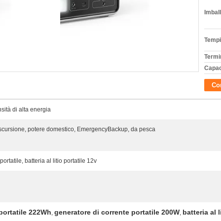
Imball
Tempi
Termi
Capac
Con
sità di alta energia
scursione, potere domestico, EmergencyBackup, da pesca
tatile, batteria al litio portatile 12v
 portatile 222Wh
generatore di corrente portatile 200W
batteria al 
,
,