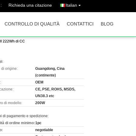
Richieda una citazione
Italian
:
CONTROLLO DI QUALITÀ
CONTATTICI
BLOG
0W 222Wh di CC
li:
di origine:
Guangdong, Cina
(continente)
:
OEM
icazione:
CE, PSE, ROHS, MSDS,
UN38.3 etc
o di modello:
200W
ni di pagamento e spedizione:
ità di ordine minimo:
1pc
o:
negotiable