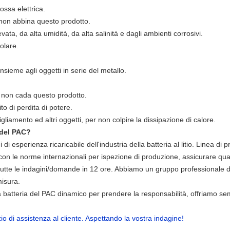
ossa elettrica.
e non abbina questo prodotto.
vata, da alta umidità, da alta salinità e dagli ambienti corrosivi.
olare.
sieme agli oggetti in serie del metallo.
 o non cada questo prodotto.
to di perdita di potere.
gliamento ed altri oggetti, per non colpire la dissipazione di calore.
l del PAC?
di esperienza ricaricabile dell'industria della batteria al litio. Linea di
con le norme internazionali per ispezione di produzione, assicurare quali
tutte le indagini/domande in 12 ore. Abbiamo un gruppo professionale di
misura.
 batteria del PAC dinamico per prendere la responsabilità, offriamo semp
io di assistenza al cliente. Aspettando la vostra indagine!