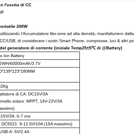
n l'uscita di CC
df
portatile 200W
tilizzando l'Accumulatore litio-ione ad alta densità, manifatturiero dalla 
/USB, di considerare i vostri Smart Phone, compresse, luci & altri piccol
a del generatore di corrente (iniziale Temp25±5℃ di @Battery)
io Ion Battery
2WH/60000mAh/3.7V
0*139*123*180MM
32Kg
attatore di CA: DC15V/3A
nnello solare: MPPT, 14V-22V/3A
assimo)
15V/3A: 6-7 ore
x DC5521: 9-12.6V/10A (15A massimo)
USB-A: 5V/2.4A