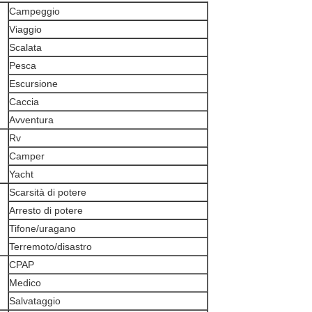
Campeggio
Viaggio
Scalata
Pesca
Escursione
Caccia
Avventura
Rv
Camper
Yacht
Scarsità di potere
Arresto di potere
Tifone/uragano
Terremoto/disastro
CPAP
Medico
Salvataggio