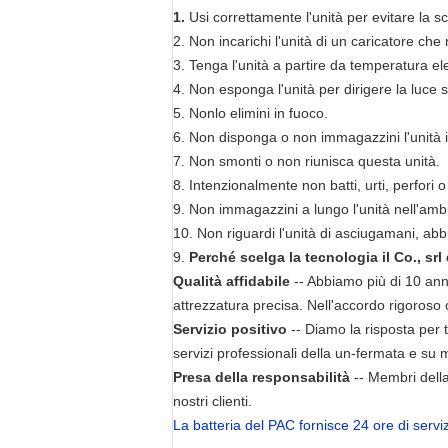
1.
Usi correttamente l'unità per evitare la sc
2. Non incarichi l'unità di un caricatore ch
3. Tenga l'unità a partire da temperatura ele
4. Non esponga l'unità per dirigere la luce s
5. Nonlo elimini in fuoco.
6. Non disponga o non immagazzini l'unità in
7. Non smonti o non riunisca questa unità.
8. Intenzionalmente non batti, urti, perfori
9. Non immagazzini a lungo l'unità nell'ambi
10. Non riguardi l'unità di asciugamani, abbi
9.
Perché scelga la tecnologia il Co., sr
Qualità affidabile
-- Abbiamo più di 10 anni 
attrezzatura precisa. Nell'accordo rigoroso 
Servizio positivo
-- Diamo la risposta per 
servizi professionali della un-fermata e su 
Presa della responsabilità
-- Membri della
nostri clienti.
La batteria del PAC fornisce 24 ore di serviz