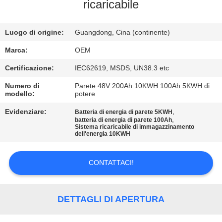
CONTROLLO
ricaricabile
DI
Luogo di origine:
Guangdong, Cina (continente)
QUALITÀ
Marca:
OEM
CONTATTICI
Certificazione:
IEC62619, MSDS, UN38.3 etc
Numero di
Parete 48V 200Ah 10KWH 100Ah 5KWH di
modello:
potere
BLOG
Evidenziare:
,
Batteria di energia di parete 5KWH
,
batteria di energia di parete 100Ah
RICHIEDA
Sistema ricaricabile di immagazzinamento
dell'energia 10KWH
UNA
CITAZIONE
CONTATTACI!
MAPPA
DETTAGLI DI APERTURA
DEL