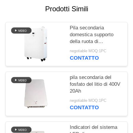
SITO
Prodotti Simili
PRIVACY
Pila secondaria
POLICY
domestica supporto
della ruota di
progettazione modulare
negotiable MOQ:1PC
di 20 batterie al litio di
CONTATTO
KWH per l'ibrido fuori
dal sistema solare di
griglia
pila secondaria del
fosfato del litio di 400V
20Ah
negotiable MOQ:1PC
CONTATTO
Indicatori del sistema