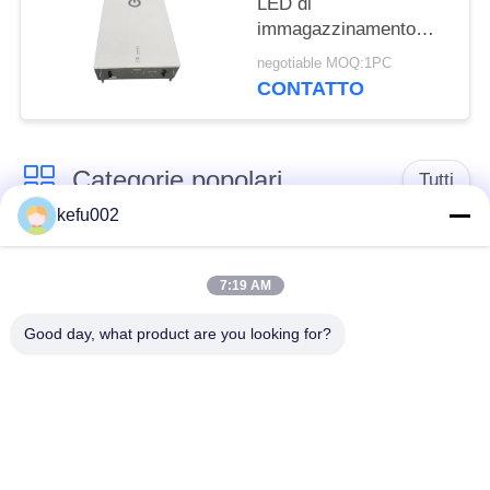
LED di
immagazzinamento
dell'energia della casa
negotiable MOQ:1PC
di MSDS 400V 25Ah
CONTATTO
10kwh
Categorie popolari
Tutti
kefu002
Batteria profonda del
PACCHIA BATTERA
ciclo LiFePo4
7:19 AM
Good day, what product are you looking for?
Batteria ricaricabile
Batteria solare
Lifepo4
Lifepo4
Un pacchetto di
Un pacchetto di
32650 batterie
26650 batterie