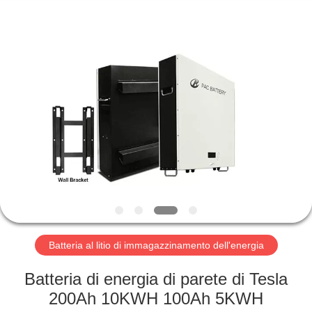
Horn
E-
Commerce
Co.,
Ltd..
All
Rights
Reserved.
CASA
PRODOTTI
CIRCA
NOI
GIRO
DELLA
Batteria al litio di immagazzinamento dell'energia
FABBRICA
Batteria di energia di parete di Tesla
200Ah 10KWH 100Ah 5KWH