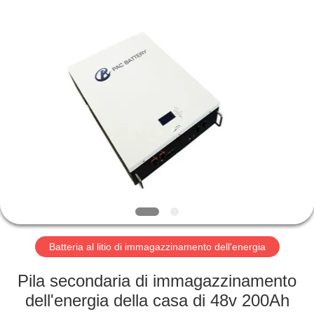
Horn
E-
Commerce
Co.,
Ltd..
All
Rights
Reserved.
CASA
PRODOTTI
CIRCA
NOI
GIRO
DELLA
Batteria al litio di immagazzinamento dell'energia
FABBRICA
Pila secondaria di immagazzinamento
dell'energia della casa di 48v 200Ah