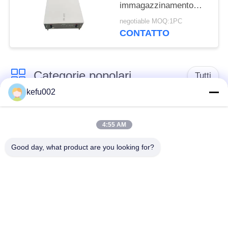
immagazzinamento
dell'energia della casa
negotiable MOQ:1PC
di MSDS 400V 25Ah
CONTATTO
10kwh
Categorie popolari
Tutti
kefu002
Batteria profonda del
PACCHIA BATTERA
ciclo LiFePo4
4:55 AM
Good day, what product are you looking for?
Batteria ricaricabile
Batteria solare
Lifepo4
Lifepo4
Un pacchetto di
Un pacchetto di
32650 batterie
26650 batterie