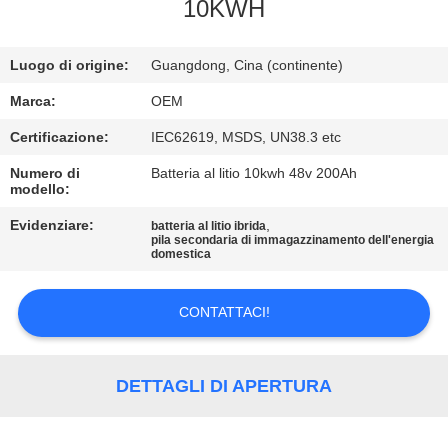
CONTROLLO
10KWH
DI
Luogo di origine:
Guangdong, Cina (continente)
QUALITÀ
Marca:
OEM
CONTATTICI
Certificazione:
IEC62619, MSDS, UN38.3 etc
Numero di
Batteria al litio 10kwh 48v 200Ah
modello:
BLOG
Evidenziare:
,
batteria al litio ibrida
pila secondaria di immagazzinamento dell'energia
RICHIEDA
domestica
UNA
CONTATTACI!
CITAZIONE
MAPPA
DETTAGLI DI APERTURA
DEL