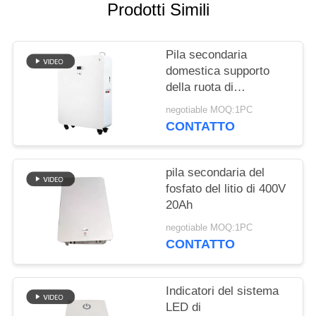
SITO
Prodotti Simili
PRIVACY
Pila secondaria
POLICY
domestica supporto
della ruota di
progettazione modulare
negotiable MOQ:1PC
di 20 batterie al litio di
CONTATTO
KWH per l'ibrido fuori
dal sistema solare di
griglia
pila secondaria del
fosfato del litio di 400V
20Ah
negotiable MOQ:1PC
CONTATTO
Indicatori del sistema
LED di