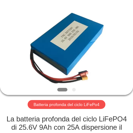
Horn
E-
Commerce
Co.,
Ltd..
All
Rights
Reserved.
CASA
PRODOTTI
CIRCA
NOI
GIRO
DELLA
Batteria profonda del ciclo LiFePo4
FABBRICA
La batteria profonda del ciclo LiFePO4
di 25.6V 9Ah con 25A dispersione il