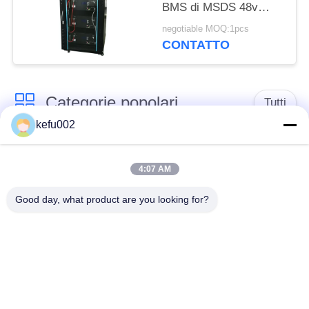
BMS di MSDS 48v
450Ah
negotiable MOQ:1pcs
CONTATTO
Categorie popolari
Tutti
kefu002
Batteria profonda del
PACCHIA BATTERA
ciclo LiFePo4
4:07 AM
Good day, what product are you looking for?
Batteria ricaricabile
Batteria solare
Lifepo4
Lifepo4
Un pacchetto di
Un pacchetto di
32650 batterie
26650 batterie