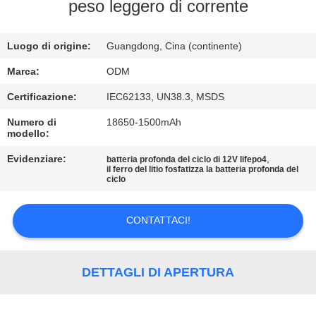
CONTROLLO
peso leggero di corrente
DI
Luogo di origine:
Guangdong, Cina (continente)
QUALITÀ
Marca:
ODM
CONTATTICI
Certificazione:
IEC62133, UN38.3, MSDS
Numero di
18650-1500mAh
modello:
BLOG
Evidenziare:
,
batteria profonda del ciclo di 12V lifepo4
il ferro del litio fosfatizza la batteria profonda del
RICHIEDA
ciclo
UNA
CONTATTACI!
CITAZIONE
MAPPA
DETTAGLI DI APERTURA
DEL