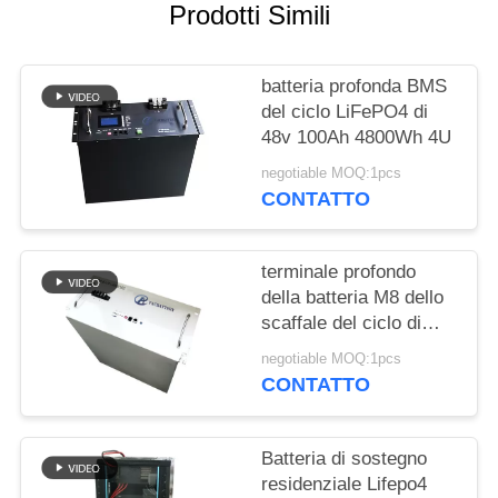
SITO
Prodotti Simili
PRIVACY
batteria profonda BMS
POLICY
del ciclo LiFePO4 di
48v 100Ah 4800Wh 4U
negotiable MOQ:1pcs
CONTATTO
terminale profondo
della batteria M8 dello
scaffale del ciclo di
9600Wh 48v 150Ah
negotiable MOQ:1pcs
200Ah
CONTATTO
Batteria di sostegno
residenziale Lifepo4