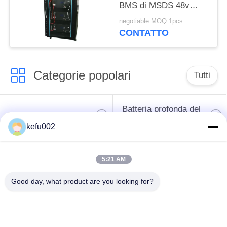
BMS di MSDS 48v
450Ah
negotiable MOQ:1pcs
CONTATTO
Categorie popolari
Tutti
Batteria profonda del
PACCHIA BATTERA
ciclo LiFePo4
kefu002
Batteria ricaricabile
Batteria solare
5:21 AM
Lifepo4
Lifepo4
Good day, what product are you looking for?
Un pacchetto di
Un pacchetto di
32650 batterie
26650 batterie