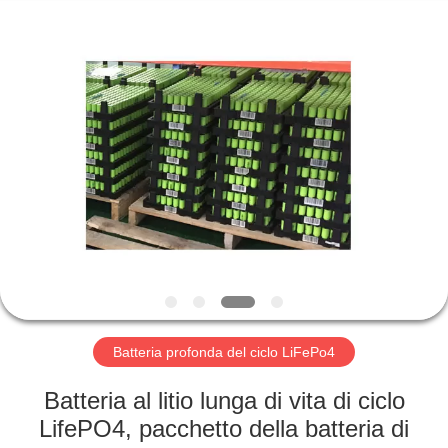
Horn
E-
Commerce
Co.,
Ltd..
All
Rights
Reserved.
CASA
PRODOTTI
CIRCA
NOI
GIRO
DELLA
Batteria profonda del ciclo LiFePo4
FABBRICA
Batteria al litio lunga di vita di ciclo
LifePO4, pacchetto della batteria di