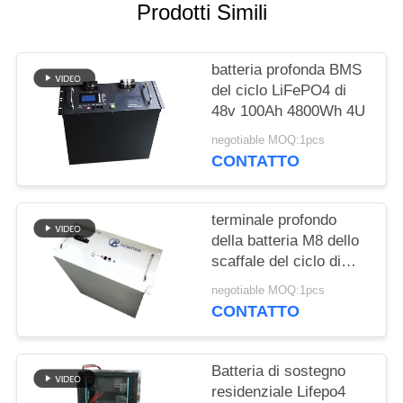
SITO
Prodotti Simili
PRIVACY
batteria profonda BMS
POLICY
del ciclo LiFePO4 di
48v 100Ah 4800Wh 4U
negotiable MOQ:1pcs
CONTATTO
terminale profondo
della batteria M8 dello
scaffale del ciclo di
9600Wh 48v 150Ah
negotiable MOQ:1pcs
200Ah
CONTATTO
Batteria di sostegno
residenziale Lifepo4