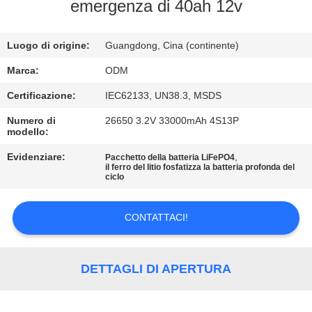
CONTROLLO
emergenza di 40ah 12v
DI
Luogo di origine:
Guangdong, Cina (continente)
QUALITÀ
Marca:
ODM
CONTATTICI
Certificazione:
IEC62133, UN38.3, MSDS
Numero di
26650 3.2V 33000mAh 4S13P
modello:
BLOG
Evidenziare:
,
Pacchetto della batteria LiFePO4
il ferro del litio fosfatizza la batteria profonda del
RICHIEDA
ciclo
UNA
CONTATTACI!
CITAZIONE
MAPPA
DETTAGLI DI APERTURA
DEL