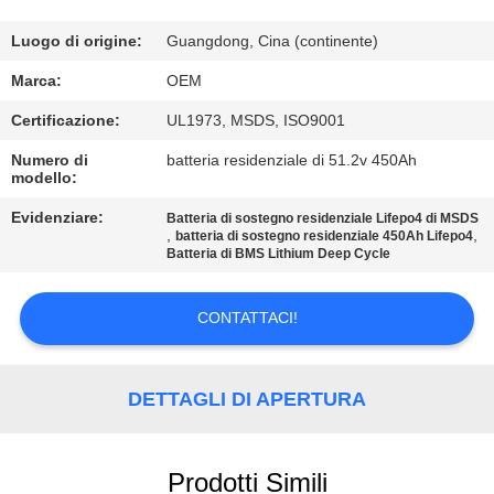
CONTROLLO
DI
Luogo di origine:
Guangdong, Cina (continente)
QUALITÀ
Marca:
OEM
Certificazione:
UL1973, MSDS, ISO9001
CONTATTICI
Numero di
batteria residenziale di 51.2v 450Ah
modello:
BLOG
Evidenziare:
Batteria di sostegno residenziale Lifepo4 di MSDS
,
,
batteria di sostegno residenziale 450Ah Lifepo4
Batteria di BMS Lithium Deep Cycle
RICHIEDA
UNA
CONTATTACI!
CITAZIONE
DETTAGLI DI APERTURA
MAPPA
DEL
Prodotti Simili