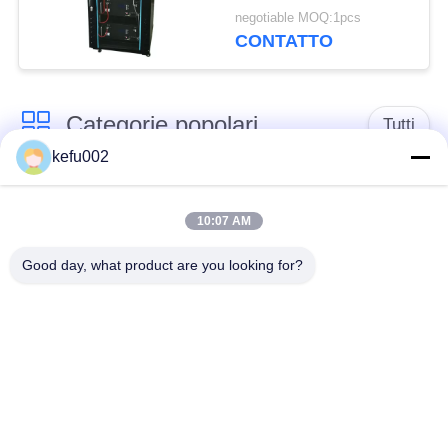
450Ah
negotiable MOQ:1pcs
CONTATTO
Categorie popolari
Tutti
kefu002
Batteria profonda del
PACCHIA BATTERA
ciclo LiFePo4
10:07 AM
Good day, what product are you looking for?
Batteria ricaricabile
Batteria solare
Lifepo4
Lifepo4
Un pacchetto di
Un pacchetto di
32650 batterie
26650 batterie
batteria al litio solare