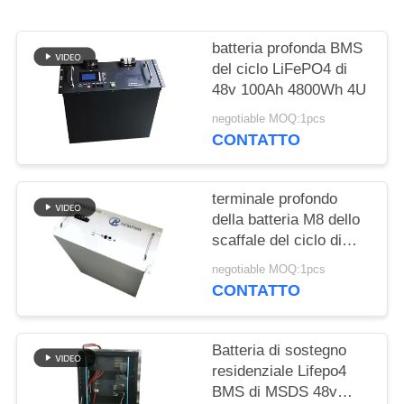
SITO
batteria profonda BMS
PRIVACY
del ciclo LiFePO4 di
POLICY
48v 100Ah 4800Wh 4U
negotiable MOQ:1pcs
CONTATTO
terminale profondo
della batteria M8 dello
scaffale del ciclo di
9600Wh 48v 150Ah
negotiable MOQ:1pcs
200Ah
CONTATTO
Batteria di sostegno
residenziale Lifepo4
BMS di MSDS 48v