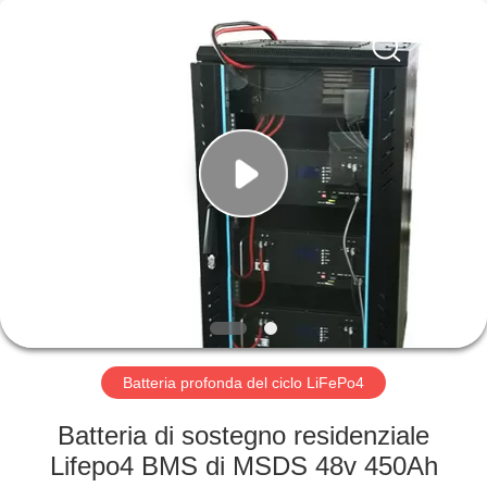
Horn
E-
Commerce
Co.,
Ltd..
All
Rights
Reserved.
CASA
PRODOTTI
CIRCA
NOI
GIRO
DELLA
Batteria profonda del ciclo LiFePo4
FABBRICA
Batteria di sostegno residenziale
Lifepo4 BMS di MSDS 48v 450Ah