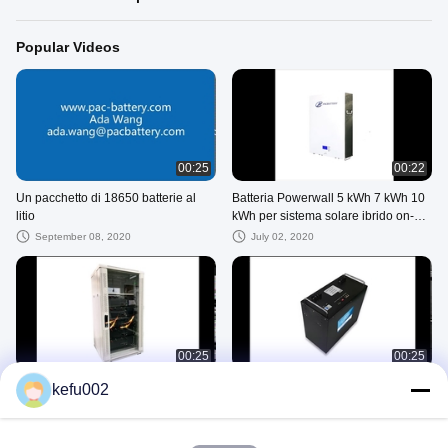
Popular Videos
00:25
00:22
Un pacchetto di 18650 batterie al
Batteria Powerwall 5 kWh 7 kWh 10
litio
kWh per sistema solare ibrido on-
grid off-grid
September 08, 2020
July 02, 2020
00:25
00:25
Sistemi batteria ad alta tensione
Batteria solare LiFePo4
kefu002
September 08, 2020
September 08, 2020