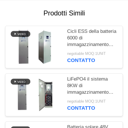
SITO
Prodotti Simili
PRIVACY
POLICY
Cicli ESS della batteria
6000 di
immagazzinamento
dell'energia LiFePO4
negotiable MOQ:1UNIT
del bottone 40kWh di
CONTATTO
RST
LiFePO4 il sistema
8KW di
immagazzinamento
dell'energia del litio
negotiable MOQ:1UNIT
40kWh ha prodotto
CONTATTO
UL1973
Batteria solare 48V