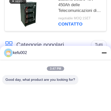
450Ah delle
Telecomunicazioni di
16S9P LiFePO4 ESS
negotiable MOQ:1SET
PAC
CONTATTO
Categorie popolari
Tutti
kefu002
Batteria profonda del
PACCHIA BATTERA
ciclo LiFePo4
3:47 PM
Good day, what product are you looking for?
Batteria ricaricabile
Batteria solare
Lifepo4
Lifepo4
Un pacchetto di
Un pacchetto di
32650 batterie
26650 batterie