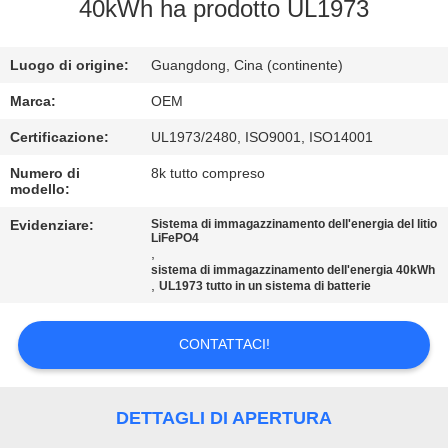
CONTROLLO
40kWh ha prodotto UL1973
DI
Luogo di origine:
Guangdong, Cina (continente)
QUALITÀ
Marca:
OEM
CONTATTICI
Certificazione:
UL1973/2480, ISO9001, ISO14001
Numero di
8k tutto compreso
modello:
BLOG
Evidenziare:
Sistema di immagazzinamento dell'energia del litio
LiFePO4
,
RICHIEDA
sistema di immagazzinamento dell'energia 40kWh
,
UL1973 tutto in un sistema di batterie
UNA
CITAZIONE
CONTATTACI!
MAPPA
DETTAGLI DI APERTURA
DEL