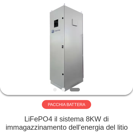
Horn
E-
Commerce
Co.,
Ltd..
All
Rights
Reserved.
CASA
PRODOTTI
CIRCA
NOI
GIRO
DELLA
PACCHIA BATTERA
FABBRICA
LiFePO4 il sistema 8KW di
immagazzinamento dell'energia del litio