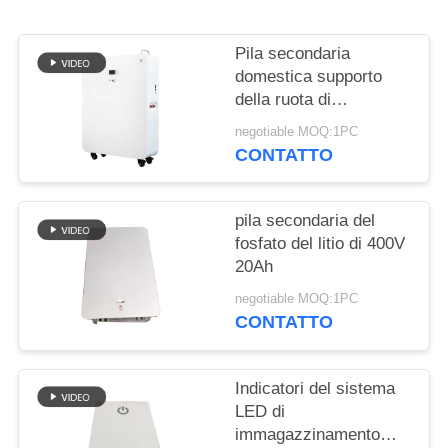
SITO
Pila secondaria
PRIVACY
domestica supporto
POLICY
della ruota di
progettazione modulare
negotiable MOQ:1PC
di 20 batterie al litio di
CONTATTO
KWH per l'ibrido fuori
dal sistema solare di
griglia
pila secondaria del
fosfato del litio di 400V
20Ah
negotiable MOQ:1PC
CONTATTO
Indicatori del sistema
LED di
immagazzinamento