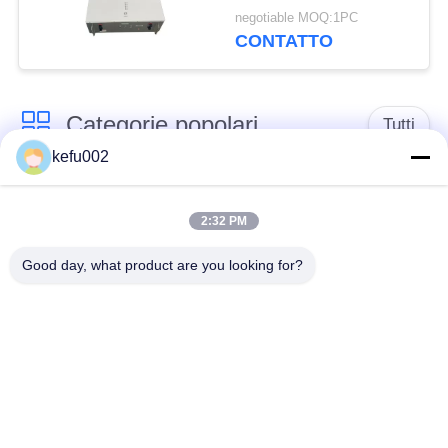
dell'energia della casa
negotiable MOQ:1PC
di MSDS 400V 25Ah
CONTATTO
10kwh
Categorie popolari
Tutti
kefu002
Batteria profonda del
PACCHIA BATTERA
ciclo LiFePo4
2:32 PM
Good day, what product are you looking for?
Batteria ricaricabile
Batteria solare
Lifepo4
Lifepo4
Un pacchetto di
Un pacchetto di
32650 batterie
26650 batterie
batteria al litio solare