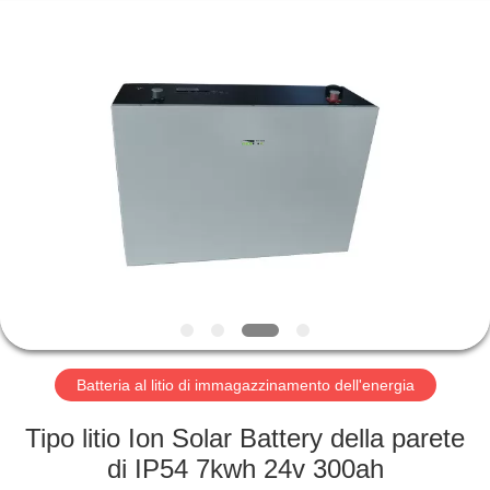
Horn
E-
Commerce
Co.,
Ltd..
All
Rights
Reserved.
CASA
PRODOTTI
CIRCA
NOI
GIRO
DELLA
Batteria al litio di immagazzinamento dell'energia
FABBRICA
Tipo litio Ion Solar Battery della parete
di IP54 7kwh 24v 300ah