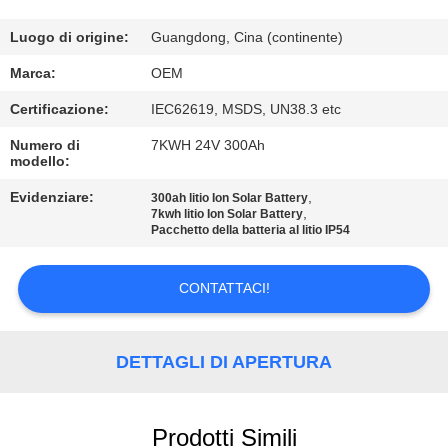
CONTROLLO
DI
Luogo di origine:
Guangdong, Cina (continente)
QUALITÀ
Marca:
OEM
Certificazione:
IEC62619, MSDS, UN38.3 etc
CONTATTICI
Numero di
7KWH 24V 300Ah
modello:
BLOG
Evidenziare:
,
300ah litio Ion Solar Battery
,
7kwh litio Ion Solar Battery
Pacchetto della batteria al litio IP54
RICHIEDA
UNA
CONTATTACI!
CITAZIONE
DETTAGLI DI APERTURA
MAPPA
DEL
Prodotti Simili