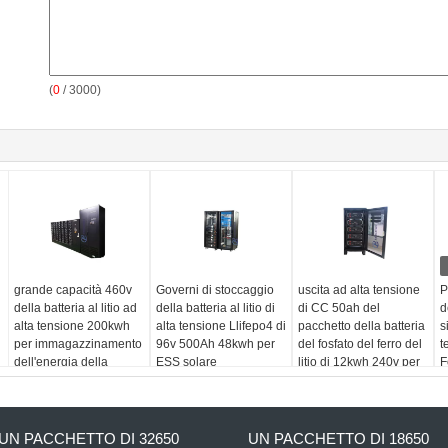
(
0
/ 3000)
grande capacità 460v
Governi di stoccaggio
uscita ad alta tensione
P
della batteria al litio ad
della batteria al litio di
di CC 50ah del
d
alta tensione 200kwh
alta tensione Llifepo4 di
pacchetto della batteria
s
per immagazzinamento
96v 500Ah 48kwh per
del fosfato del ferro del
t
dell'energia della
ESS solare
litio di 12kwh 240v per
F
scuola
UPS
d
UN PACCHETTO DI 32650
UN PACCHETTO DI 18650