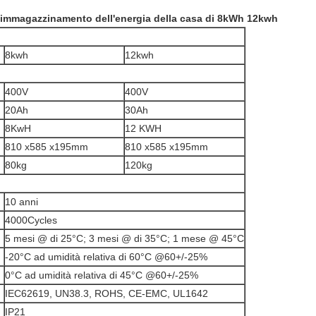
 di immagazzinamento dell'energia della casa di 8kWh 12kwh
8kwh
12kwh
400V
400V
20Ah
30Ah
8KwH
12 KWH
810 x585 x195mm
810 x585 x195mm
80kg
120kg
10 anni
4000Cycles
5 mesi @ di 25°C; 3 mesi @ di 35°C; 1 mese @ 45°C
-20°C ad umidità relativa di 60°C @60+/-25%
0°C ad umidità relativa di 45°C @60+/-25%
IEC62619, UN38.3, ROHS, CE-EMC, UL1642
IP21