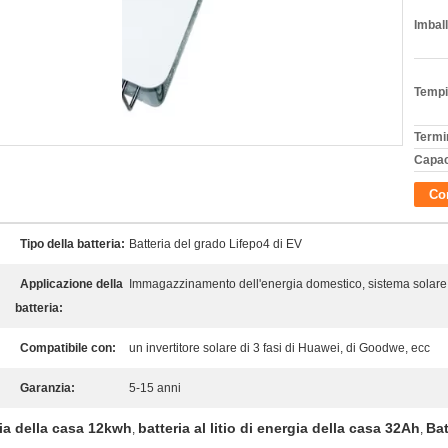
Imball
Tempi
Termi
Capac
Con
Tipo della batteria:
Batteria del grado Lifepo4 di EV
Applicazione della
Immagazzinamento dell'energia domestico, sistema solare
batteria:
Compatibile con:
un invertitore solare di 3 fasi di Huawei, di Goodwe, ecc
Garanzia:
5-15 anni
rgia della casa 12kwh
batteria al litio di energia della casa 32Ah
Bat
,
,