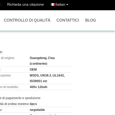
Richieda una citazione
Italian
:
CONTROLLO DI QUALITÀ
CONTATTICI
BLOG
li:
di origine:
Guangdong, Cina
(continente)
:
OEM
icazione:
MSDS, UN38.3, UL1642,
ISO9001 etc
o di modello:
400v 12kwh
ni di pagamento e spedizione:
ità di ordine minimo:
4pcs
o:
negotiable