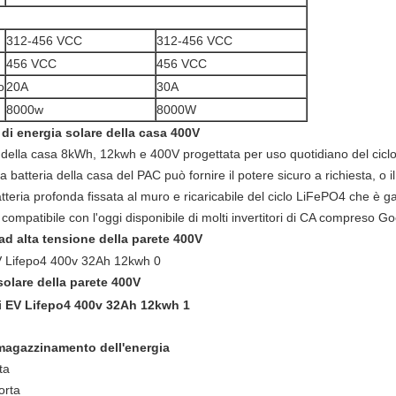
312-456 VCC
312-456 VCC
456 VCC
456 VCC
o
20A
30A
8000w
8000W
e di energia solare della casa 400V
della casa 8kWh, 12kwh e 400V progettata per uso quotidiano del ciclo c
La batteria della casa del PAC può fornire il potere sicuro a richiesta, o il
tteria profonda fissata al muro e ricaricabile del ciclo LiFePO4 che è ga
ompatibile con l'oggi disponibile di molti invertitori di CA compreso 
 ad alta tensione della parete 400V
o solare della parete 400V
magazzinamento dell'energia
ta
orta