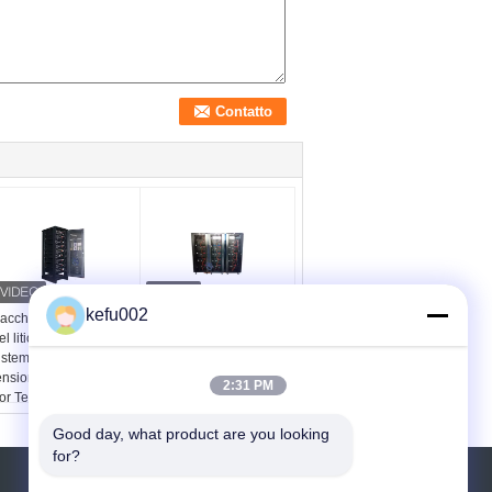
kefu002
acchetto della batteria
Batteria al litio ad alta
el litio Lifepo4,
tensione 173kwh, litio
istema ad alta
Ion Battery System
ensione di Ion Battery
360Ah di CC di CC
2:31 PM
or Telecom Backup
480v
el litio
Good day, what product are you looking 
for?
RICHIEDERE UN PREVENTIVO