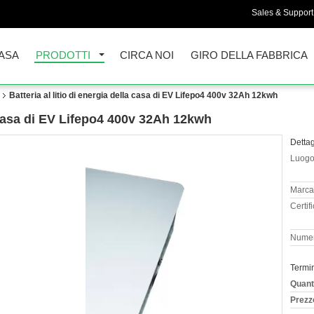
Sales & Support 
ASA
PRODOTTI
CIRCA NOI
GIRO DELLA FABBRICA
Batteria al litio di energia della casa di EV Lifepo4 400v 32Ah 12kwh
la casa di EV Lifepo4 400v 32Ah 12kwh
Dettag
Luogo 
Marca
Certif
Numer
Termi
Quant
Prezz