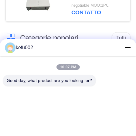
dell'energia della casa
negotiable MOQ:1PC
di MSDS 400V 25Ah
CONTATTO
10kwh
Categorie popolari
Tutti
kefu002
Batteria profonda del
PACCHIA BATTERA
ciclo LiFePo4
10:07 PM
Good day, what product are you looking for?
Batteria ricaricabile
Batteria solare
Lifepo4
Lifepo4
Un pacchetto di
Un pacchetto di
32650 batterie
26650 batterie
batteria al litio solare