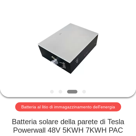
Horn
E-
Commerce
Co.,
Ltd..
All
Rights
Reserved.
CASA
PRODOTTI
CIRCA
NOI
GIRO
DELLA
Batteria al litio di immagazzinamento dell'energia
FABBRICA
Batteria solare della parete di Tesla
Powerwall 48V 5KWH 7KWH PAC