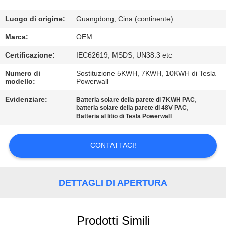
CONTROLLO
DI
Luogo di origine:
Guangdong, Cina (continente)
QUALITÀ
Marca:
OEM
Certificazione:
IEC62619, MSDS, UN38.3 etc
CONTATTICI
Numero di
Sostituzione 5KWH, 7KWH, 10KWH di Tesla
modello:
Powerwall
BLOG
Evidenziare:
,
Batteria solare della parete di 7KWH PAC
,
batteria solare della parete di 48V PAC
Batteria al litio di Tesla Powerwall
RICHIEDA
UNA
CONTATTACI!
CITAZIONE
DETTAGLI DI APERTURA
MAPPA
DEL
Prodotti Simili