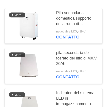
SITO
Pila secondaria
PRIVACY
domestica supporto
POLICY
della ruota di
progettazione modulare
negotiable MOQ:1PC
di 20 batterie al litio di
CONTATTO
KWH per l'ibrido fuori
dal sistema solare di
griglia
pila secondaria del
fosfato del litio di 400V
20Ah
negotiable MOQ:1PC
CONTATTO
Indicatori del sistema
LED di
immagazzinamento