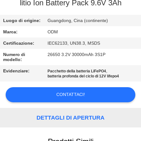
CONTROLLO
litio Ion Battery Pack 9.6V 3Ah
DI
Luogo di origine:
Guangdong, Cina (continente)
QUALITÀ
Marca:
ODM
CONTATTICI
Certificazione:
IEC62133, UN38.3, MSDS
Numero di
26650 3.2V 30000mAh 3S1P
modello:
BLOG
Evidenziare:
,
Pacchetto della batteria LiFePO4
batteria profonda del ciclo di 12V lifepo4
RICHIEDA
UNA
CONTATTACI!
CITAZIONE
DETTAGLI DI APERTURA
MAPPA
DEL