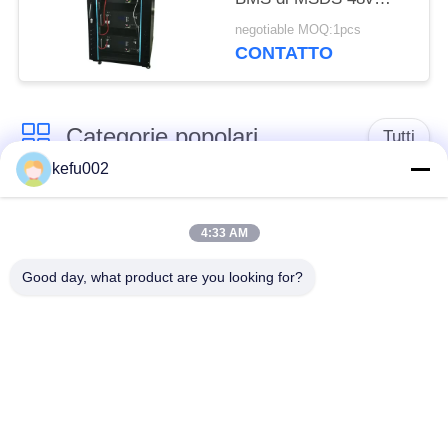
450Ah
negotiable MOQ:1pcs
CONTATTO
Categorie popolari
Tutti
kefu002
Batteria profonda del
PACCHIA BATTERA
ciclo LiFePo4
4:33 AM
Good day, what product are you looking for?
Batteria ricaricabile
Batteria solare
Lifepo4
Lifepo4
Un pacchetto di
Un pacchetto di
32650 batterie
26650 batterie