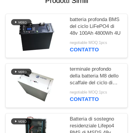
Prodotti Simili
SITO
batteria profonda BMS
PRIVACY
del ciclo LiFePO4 di
POLICY
48v 100Ah 4800Wh 4U
negotiable MOQ:1pcs
CONTATTO
terminale profondo
della batteria M8 dello
scaffale del ciclo di
9600Wh 48v 150Ah
negotiable MOQ:1pcs
200Ah
CONTATTO
Batteria di sostegno
residenziale Lifepo4
BMS di MSDS 48v