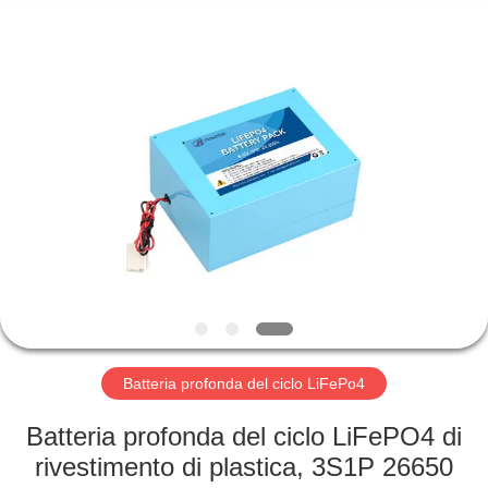
Horn
E-
Commerce
Co.,
Ltd..
All
Rights
Reserved.
CASA
PRODOTTI
CIRCA
NOI
GIRO
DELLA
Batteria profonda del ciclo LiFePo4
FABBRICA
Batteria profonda del ciclo LiFePO4 di
rivestimento di plastica, 3S1P 26650