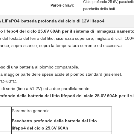
Ciclo profondo 25.6V, pacchetto 
Parole chiavi:
pacchetto della batt
ia LiFePO4
batteria profonda del ciclo di 12V lifepo4
,
tio lifepo4 del ciclo 25.6V 60Ah per il sistema di immagazzinamento
 del fosfato del ferro del litio, sicurezza superiore, migliaia di cicli, 
rico, sopra scarico, sopra la temperatura corrente ed eccessiva.
eso di una batteria al piombo comparabile.
la maggior parte delle spese acide al piombo standard (insieme).
°C~60°C.
di serie (fino a 51.2V) ed a due parallelamente.
rofondo della batteria del litio lifepo4 del ciclo 25.6V 60Ah per i
Parametro generale
Pacchetto profondo della batteria del litio
lifepo4 del ciclo 25.6V 60Ah