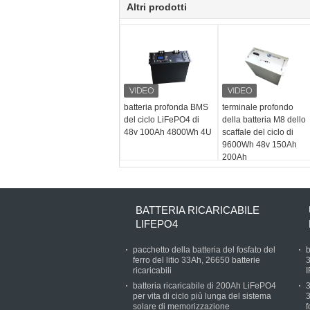
Altri prodotti
batteria profonda BMS
terminale profondo
del ciclo LiFePO4 di
della batteria M8 dello
48v 100Ah 4800Wh 4U
scaffale del ciclo di
9600Wh 48v 150Ah
200Ah
BATTERIA RICARICABILE
LIFEPO4
pacchetto della batteria del fosfato del
b
ferro del litio 33Ah, 26650 batterie
3
ricaricabili
batteria ricaricabile di 200Ah LiFePO4
3
per vita di ciclo più lunga del sistema
3
solare di memorizzazione
f