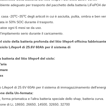
'ambiente adeguato per trasporto del pacchetto della batteria LiFePO4 d
 casa -20℃~35℃ degli articoli in cui è asciutta, pulita, ombra e ben vent
ta in 50% SOC durante il trasporto.
icatoe ogni 6 mesi se da uso.
 l'impilamento serio durante il caricamento.
el
ciclo
della
batteria profonda
del
litio lifepo4
officina fabbricant
atteria del litio lifepo4 del ciclo
:
'aria
l mare
ex
ne della Un-fermata:
io, forma prismatica e l'altra batteria speciale dello shap, batteria curva.
lo ione di Li, 18650, 26650, 14500, 32650, 32700