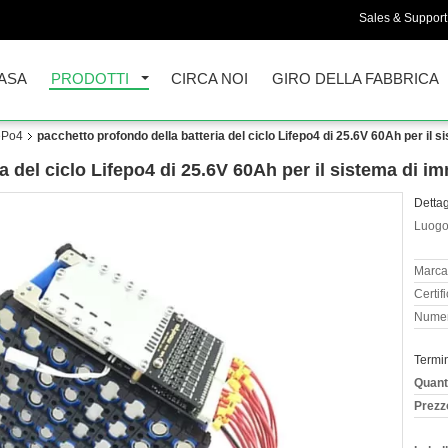
Sales & Support 
ASA
PRODOTTI
CIRCA NOI
GIRO DELLA FABBRICA
FePo4
pacchetto profondo della batteria del ciclo Lifepo4 di 25.6V 60Ah per il
a del ciclo Lifepo4 di 25.6V 60Ah per il sistema di 
Dettag
Luogo 
Marca
Certif
Numer
Termi
Quant
Prezz