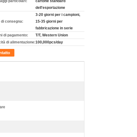
aggi particolari:
cartone standard
dell'esportazione
3-20 giorni per i campioni,
 di consegna:
15-35 giorni per
fabbricazione in serie
ni di pagamento:
T/T, Western Union
ità di alimentazione:
100,000pcs/day
tatto
are