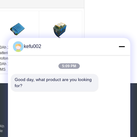
kefu002
0Ah 26650 LifePO4
Batteria al litio lunga di
atteria, batteria
vita di ciclo LifePO4,
rofonda del ciclo di
pacchetto della batteria
0Ah 12v LifePO4 con
di emergenza di 40ah
5:09 PM
BMS
12v
Good day, what product are you looking 
for?
RICHIEDERE UN PREVENTIVO
Invii
mAh
E-Mail
|
le
Sito mobile