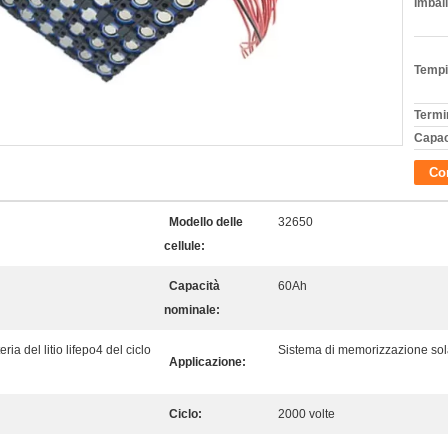
Imball
Tempi
Termi
Capac
Con
Modello delle
32650
cellule:
Capacità
60Ah
nominale:
ia del litio lifepo4 del ciclo
Sistema di memorizzazione sol
Applicazione:
Ciclo:
2000 volte