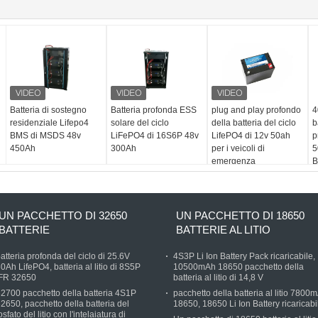
Batteria di sostegno
Batteria profonda ESS
plug and play profondo
4
residenziale Lifepo4
solare del ciclo
della batteria del ciclo
b
BMS di MSDS 48v
LiFePO4 di 16S6P 48v
LifePO4 di 12v 50ah
p
450Ah
300Ah
per i veicoli di
5
emergenza
UN PACCHETTO DI 32650
UN PACCHETTO DI 18650
BATTERIE
BATTERIE AL LITIO
atteria profonda del ciclo di 25.6V
4S3P Li Ion Battery Pack ricaricabile,
0Ah LifePO4, batteria al litio di 8S5P
10500mAh 18650 pacchetto della
IFR 32650
batteria al litio di 14,8 V
2700 pacchetto della batteria 4S1P
pacchetto della batteria al litio 7800
2650, pacchetto della batteria del
18650, 18650 Li Ion Battery ricaricabi
osfato del litio con l'intelaiatura di