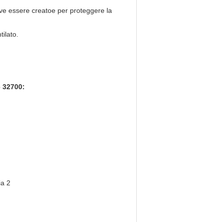
eve essere creatoe per proteggere la
ilato.
e 32700: