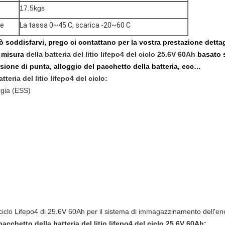
17.5kgs
ne
La tassa 0~45 C, scarica -20~60 C
 soddisfarvi, prego ci contattano per la vostra prestazione dettag
 misura
della batteria del litio lifepo4 del ciclo 25.6V 60Ah
basato s
sione di punta, alloggio del pacchetto della batteria, ecc…
teria del litio lifepo4 del ciclo
:
rgia (ESS)
acchetto della batteria del litio lifepo4
del
ciclo 25.6V 60Ah
: