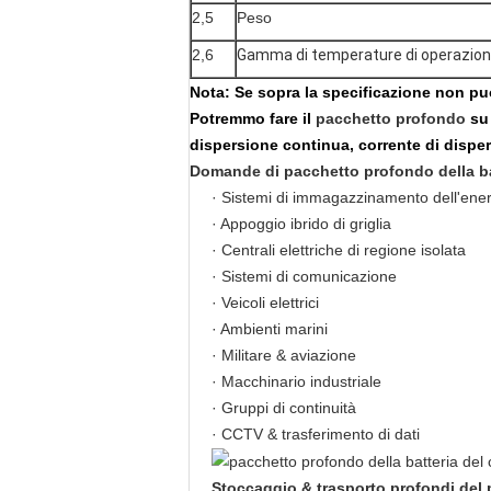
2,5
Peso
2,6
Gamma di temperature di operazio
Nota:
Se sopra la specificazione non può
Potremmo fare il
pacchetto
profondo
su
dispersione continua, corrente di disper
Domande di
pacchetto profondo della bat
· Sistemi di immagazzinamento dell'ene
· Appoggio ibrido di griglia
· Centrali elettriche di regione isolata
· Sistemi di comunicazione
· Veicoli elettrici
· Ambienti marini
· Militare & aviazione
· Macchinario industriale
· Gruppi di continuità
· CCTV & trasferimento di dati
Stoccaggio & trasporto
profondi del p