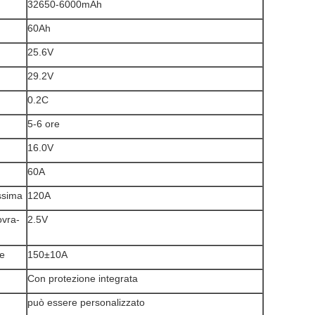
32650-6000mAh
60Ah
25.6V
29.2V
0.2C
5-6 ore
16.0V
60A
ssima
120A
ovra-
2.5V
te
150±10A
Con protezione integrata
può essere personalizzato