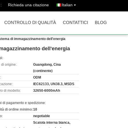
Richieda una citazione
Italian
:
CONTROLLO DI QUALITÀ
CONTATTICI
BLOG
 sistema di immagazzinamento dell'energia
immagazzinamento dell'energia
li:
di origine:
Guangdong, Cina
(continente)
:
ODM
icazione:
IEC62133, UN38.3, MSDS
o di modello:
32650-6000mAh
ni di pagamento e spedizione:
ità di ordine minimo:
10
o:
negotiable
Scatola interna bianca,