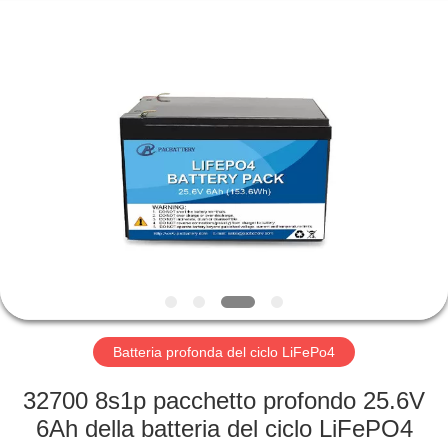
Horn
E-
Commerce
Co.,
Ltd..
All
Rights
Reserved.
CASA
PRODOTTI
CIRCA
NOI
GIRO
DELLA
Batteria profonda del ciclo LiFePo4
FABBRICA
32700 8s1p pacchetto profondo 25.6V
6Ah della batteria del ciclo LiFePO4