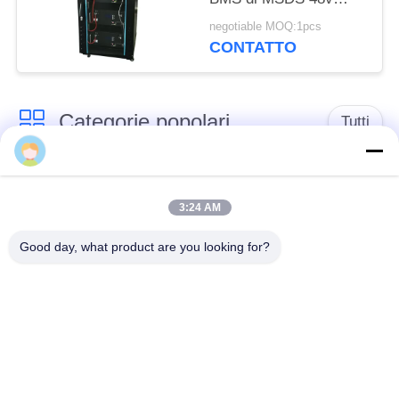
450Ah
negotiable MOQ:1pcs
CONTATTO
Categorie popolari
Tutti
Batteria profonda del
PACCHIA BATTERA
ciclo LiFePo4
3:24 AM
Good day, what product are you looking for?
Batteria ricaricabile
Batteria solare
Lifepo4
Lifepo4
Un pacchetto di
Un pacchetto di
32650 batterie
26650 batterie