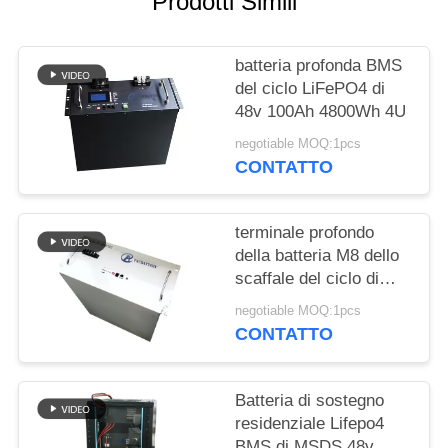
Prodotti Simili
SITO
batteria profonda BMS
PRIVACY
del ciclo LiFePO4 di
POLICY
48v 100Ah 4800Wh 4U
negotiable MOQ:1pcs
CONTATTO
terminale profondo
della batteria M8 dello
scaffale del ciclo di
9600Wh 48v 150Ah
negotiable MOQ:1pcs
200Ah
CONTATTO
Batteria di sostegno
residenziale Lifepo4
BMS di MSDS 48v