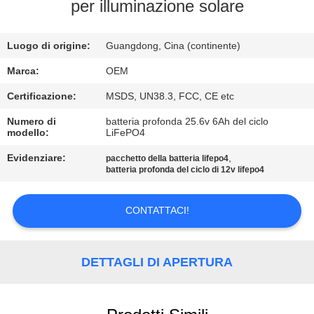
CONTROLLO
per illuminazione solare
DI
Luogo di origine:
Guangdong, Cina (continente)
QUALITÀ
Marca:
OEM
CONTATTICI
Certificazione:
MSDS, UN38.3, FCC, CE etc
Numero di
batteria profonda 25.6v 6Ah del ciclo
modello:
LiFePO4
BLOG
Evidenziare:
,
pacchetto della batteria lifepo4
batteria profonda del ciclo di 12v lifepo4
RICHIEDA
UNA
CONTATTACI!
CITAZIONE
DETTAGLI DI APERTURA
MAPPA
DEL