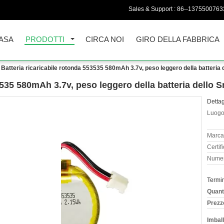
Sales & Support :
86--1375500763
ASA
PRODOTTI
CIRCA NOI
GIRO DELLA FABBRICA
Batteria ricaricabile rotonda 553535 580mAh 3.7v, peso leggero della batteria
3535 580mAh 3.7v, peso leggero della batteria dello 
Dettag
Luogo 
Marca
Certif
Numer
Termi
Quant
Prezz
Imball