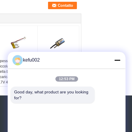
kefu002
pessore portabile di
batteria ultra piccola di
iccola dimensione
3.7V 65mAh per la
ella batteria
dimensione su misura
icaricabile LP331419
leggera della cuffia
12:53 PM
.7V 45mAh 0.4mm di
avricolare PAC600818
iPo
Good day, what product are you looking 
for?
RICHIEDERE UN PREVENTIVO
Invii