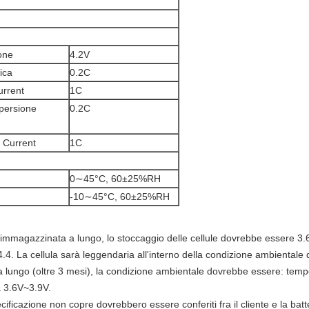
one
4.2V
ica
0.2C
rrent
1C
spersione
0.2C
 Current
1C
0∼45°C, 60±25%RH
-10∼45°C, 60±25%RH
 immagazzinata a lungo, lo stoccaggio delle cellule dovrebbe essere 3.
4. La cellula sarà leggendaria all'interno della condizione ambienta
a a lungo (oltre 3 mesi), la condizione ambientale dovrebbe essere: t
a 3.6V~3.9V.
cificazione non copre dovrebbero essere conferiti fra il cliente e la batt