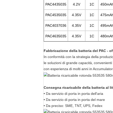
PAC4435035
4.2V
1C
450mA
PAC4535035
4.35V
1C
475mA
PAC4037036
4.35V
1C
495mA
PAC4635035
4.35V
1C
480mA
Fabbricazione della batteria del PAC - of
In conformità con la strategia della produzio
le soluzioni di grande capacità, convenient
con esperienza di molti anni in Accumulatore
Consegna ricaricabile della batteria al l
• Da servizio di porta in porta dell'aria
• Da servizio di porta in porta del mare
• Da preciso: SME, TNT, UPS, Fedex