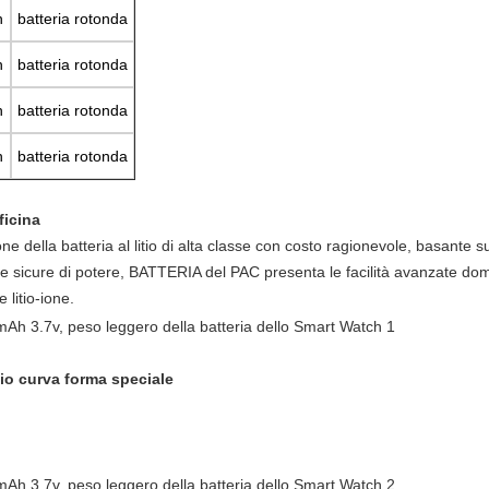
h
batteria rotonda
h
batteria rotonda
h
batteria rotonda
h
batteria rotonda
ficina
ne della batteria al litio di alta classe con costo ragionevole, basante su
i e sicure di potere, BATTERIA del PAC presenta le facilità avanzate dom
 litio-ione.
itio curva forma speciale