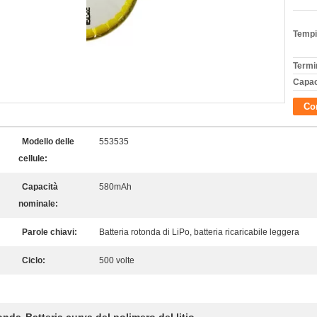
Tempi
Termi
Capac
Con
Modello delle
553535
cellule:
Capacità
580mAh
nominale:
Parole chiavi:
Batteria rotonda di LiPo, batteria ricaricabile leggera
Ciclo:
500 volte