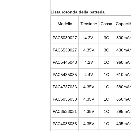
Lista rotonda della batteria
Modello
Tensione
Cassa
Capacit
PAC5030027
4.2V
3C
300mA
PAC6530027
4.35V
3C
430mA
PAC5445043
4.2V
1C
960mA
PAC5435035
4.4V
1C
610mA
PAC4737036
4.35V
1C
580mA
PAC6035033
4.35V
1C
650mA
PAC3533031
4.35V
1C
295mA
PAC4035035
4.35V
1C
405mA