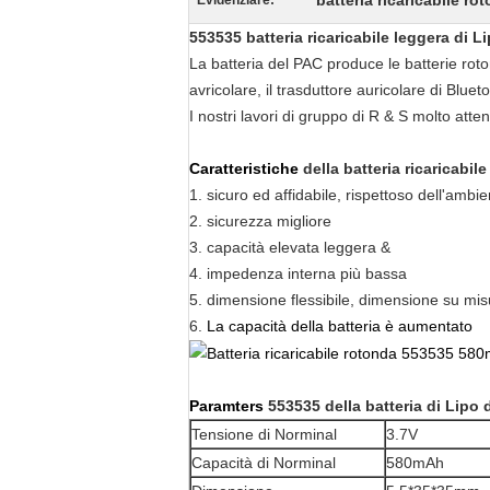
batteria ricaricabile ro
Evidenziare:
553535 batteria ricaricabile leggera di 
La batteria del PAC produce le batterie roton
avricolare, il trasduttore auricolare di Bluet
I nostri lavori di gruppo di R & S molto atten
Caratteristiche
della batteria ricaricabile
1. sicuro ed affidabile, rispettoso dell'amb
2. sicurezza migliore
3. capacità elevata leggera &
4. impedenza interna più bassa
5. dimensione flessibile, dimensione su misu
6.
La capacità della batteria è aumentato
Paramters
553535 della batteria di Lipo 
Tensione di Norminal
3.7V
Capacità di Norminal
580mAh