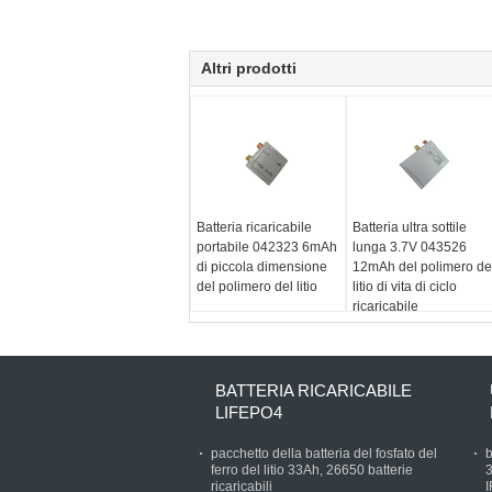
Altri prodotti
Batteria ricaricabile
Batteria ultra sottile
portabile 042323 6mAh
lunga 3.7V 043526
di piccola dimensione
12mAh del polimero de
del polimero del litio
litio di vita di ciclo
ricaricabile
BATTERIA RICARICABILE
LIFEPO4
pacchetto della batteria del fosfato del
b
ferro del litio 33Ah, 26650 batterie
3
ricaricabili