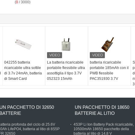
(
0
/ 3000)
042255 batteria
La batteria ricaricabile
batteria ricaricabile
S
ricaricabile ultra sottile
portabile flessibile ultra
portabile 185mAh con il
p
l
di 3.7v 24mAh, batteria
assottiglia il tipo 3.7V
PWB flessibile
d
di Smart Card
052323 15mAh
PAC351930 3.7V
r
3
L
UN PACCHETTO DI 32650
UN PACCHETTO DI 18650
BATTERIE
BATTERIE AL LITIO
atteria profonda del ciclo di 25.6V
4S3P Li Ion Battery Pack ricaricabile,
0Ah LifePO4, batteria al litio di 8S5P
10500mAh 18650 pacchetto della
IFR 32650
batteria al litio di 14,8 V