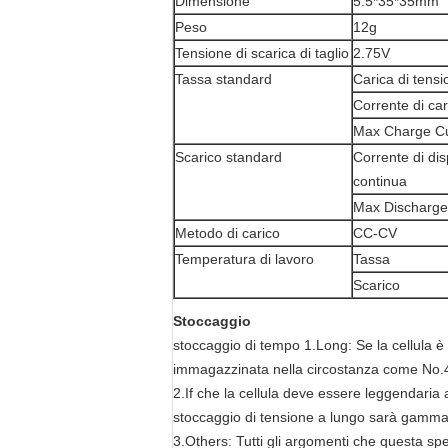
Dimensione
5.5*35*35mm
Peso
12g
Tensione di scarica di taglio
2.75V
Tassa standard
Carica di tensi
Corrente di car
Max Charge Cu
Scarico standard
Corrente di di
continua
Max Discharge
Metodo di carico
CC-CV
Temperatura di lavoro
Tassa
Scarico
Stoccaggio
stoccaggio di tempo 1.Long: Se la cellula è
immagazzinata nella circostanza come No.4.
2.If che la cellula deve essere leggendari
stoccaggio di tensione a lungo sarà gamm
3.Others: Tutti gli argomenti che questa spe