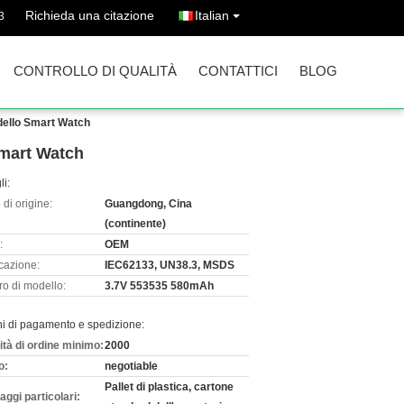
Richieda una citazione
Italian
3
CONTROLLO DI QUALITÀ
CONTATTICI
BLOG
 dello Smart Watch
Smart Watch
li:
di origine:
Guangdong, Cina
(continente)
:
OEM
icazione:
IEC62133, UN38.3, MSDS
o di modello:
3.7V 553535 580mAh
ni di pagamento e spedizione:
ità di ordine minimo:
2000
o:
negotiable
Pallet di plastica, cartone
aggi particolari: