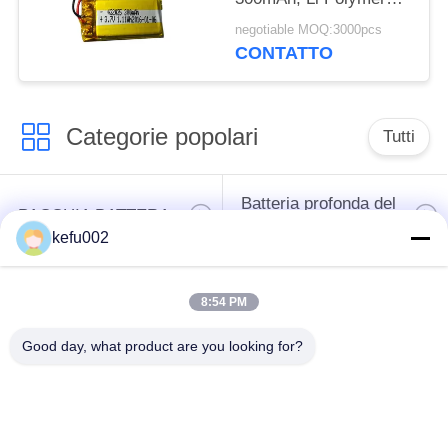
Battery ricaricabile
negotiable MOQ:3000pcs
CONTATTO
Categorie popolari
Tutti
Batteria profonda del
PACCHIA BATTERA
ciclo LiFePo4
kefu002
Batteria ricaricabile
Batteria solare
8:54 PM
Lifepo4
Lifepo4
Good day, what product are you looking for?
Un pacchetto di
Un pacchetto di
32650 batterie
26650 batterie