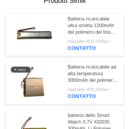
Prodotti Simili
SITO
Batteria ricaricabile
PRIVACY
ultra stretta 1200mAh
POLICY
del polimero del litio
per la penna elettronica
negotiable MOQ:2000pcs
CONTATTO
Batteria ricaricabile ad
alta temperatura
3000mAh del polimero
del litio per la Banca di
negotiable MOQ:2000pcs
energia solare
CONTATTO
batteria dello Smart
Watch 3.7V 432035
300mAh, Li Polymer