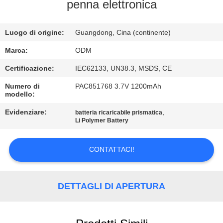
CONTROLLO
penna elettronica
DI
Luogo di origine:
Guangdong, Cina (continente)
QUALITÀ
Marca:
ODM
CONTATTICI
Certificazione:
IEC62133, UN38.3, MSDS, CE
Numero di
PAC851768 3.7V 1200mAh
modello:
BLOG
Evidenziare:
,
batteria ricaricabile prismatica
Li Polymer Battery
RICHIEDA
UNA
CONTATTACI!
CITAZIONE
DETTAGLI DI APERTURA
MAPPA
DEL