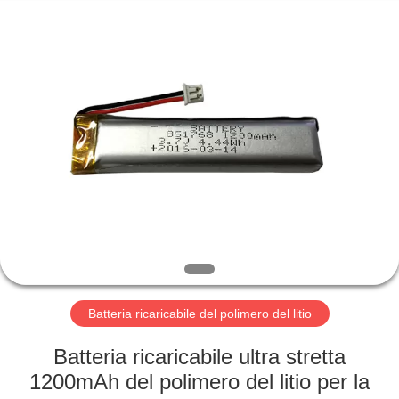
Horn
E-
Commerce
Co.,
Ltd..
All
Rights
Reserved.
CASA
PRODOTTI
CIRCA
NOI
GIRO
DELLA
Batteria ricaricabile del polimero del litio
FABBRICA
Batteria ricaricabile ultra stretta
1200mAh del polimero del litio per la