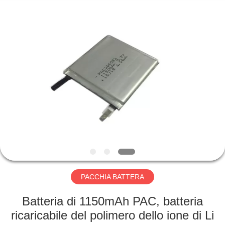
Horn
E-
Commerce
Co.,
Ltd..
All
Rights
Reserved.
CASA
PRODOTTI
CIRCA
NOI
GIRO
DELLA
PACCHIA BATTERA
FABBRICA
Batteria di 1150mAh PAC, batteria
ricaricabile del polimero dello ione di Li