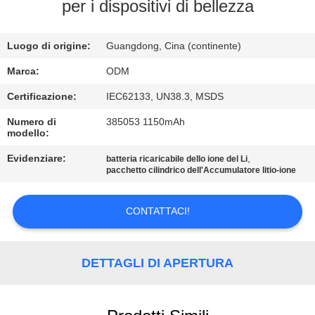
CONTROLLO
per i dispositivi di bellezza
DI
Luogo di origine:
Guangdong, Cina (continente)
QUALITÀ
Marca:
ODM
CONTATTICI
Certificazione:
IEC62133, UN38.3, MSDS
Numero di
385053 1150mAh
modello:
BLOG
Evidenziare:
,
batteria ricaricabile dello ione del Li
pacchetto cilindrico dell'Accumulatore litio-ione
RICHIEDA
UNA
CONTATTACI!
CITAZIONE
DETTAGLI DI APERTURA
MAPPA
DEL