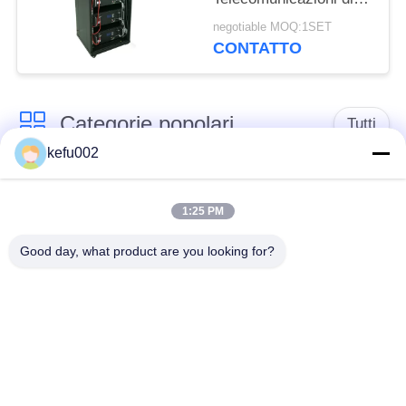
16S9P LiFePO4 ESS
negotiable MOQ:1SET
PAC
CONTATTO
Categorie popolari
Tutti
kefu002
Batteria profonda del
PACCHIA BATTERA
ciclo LiFePo4
1:25 PM
Good day, what product are you looking for?
Batteria ricaricabile
Batteria solare
Lifepo4
Lifepo4
Un pacchetto di
Un pacchetto di
32650 batterie
26650 batterie