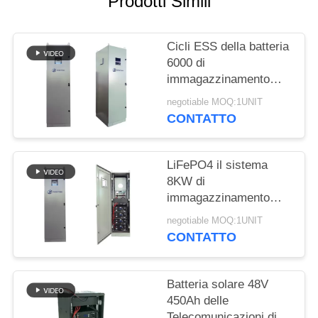
Prodotti Simili
SITO
Cicli ESS della batteria
PRIVACY
6000 di
POLICY
immagazzinamento
dell'energia LiFePO4
negotiable MOQ:1UNIT
del bottone 40kWh di
CONTATTO
RST
LiFePO4 il sistema
8KW di
immagazzinamento
dell'energia del litio
negotiable MOQ:1UNIT
40kWh ha prodotto
CONTATTO
UL1973
Batteria solare 48V
450Ah delle
Telecomunicazioni di