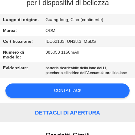
CONTROLLO
per i dispositivi di bellezza
DI
Luogo di origine:
Guangdong, Cina (continente)
QUALITÀ
Marca:
ODM
CONTATTICI
Certificazione:
IEC62133, UN38.3, MSDS
Numero di
385053 1150mAh
modello:
BLOG
Evidenziare:
,
batteria ricaricabile dello ione del Li
pacchetto cilindrico dell'Accumulatore litio-ione
RICHIEDA
UNA
CONTATTACI!
CITAZIONE
DETTAGLI DI APERTURA
MAPPA
DEL