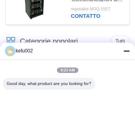
16S9P LiFePO4 ESS
negotiable MOQ:1SET
PAC
CONTATTO
Categorie popolari
Tutti
kefu002
Batteria profonda del
PACCHIA BATTERA
ciclo LiFePo4
9:23 AM
Good day, what product are you looking for?
Batteria ricaricabile
Batteria solare
Lifepo4
Lifepo4
Un pacchetto di
Un pacchetto di
32650 batterie
26650 batterie