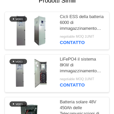
Prodotti Simili
SITO
Cicli ESS della batteria
PRIVACY
6000 di
POLICY
immagazzinamento
dell'energia LiFePO4
negotiable MOQ:1UNIT
del bottone 40kWh di
CONTATTO
RST
LiFePO4 il sistema
8KW di
immagazzinamento
dell'energia del litio
negotiable MOQ:1UNIT
40kWh ha prodotto
CONTATTO
UL1973
Batteria solare 48V
450Ah delle
Telecomunicazioni di