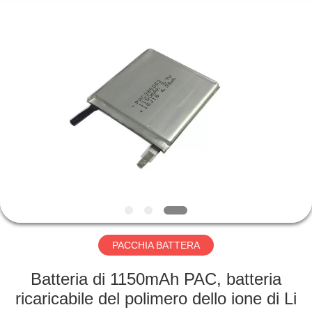
Horn
E-
Commerce
Co.,
Ltd..
All
Rights
Reserved.
CASA
PRODOTTI
CIRCA
NOI
GIRO
DELLA
PACCHIA BATTERA
FABBRICA
Batteria di 1150mAh PAC, batteria
ricaricabile del polimero dello ione di Li