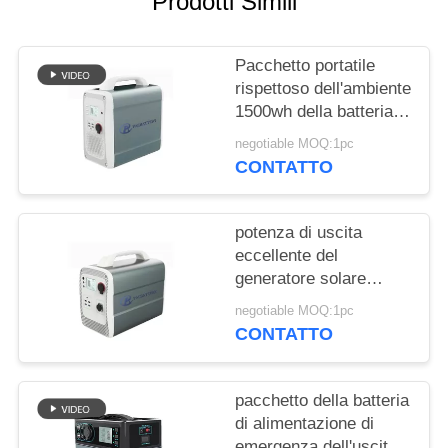
Prodotti Simili
SITO
Pacchetto portatile
PRIVACY
rispettoso dell'ambiente
POLICY
1500wh della batteria al
litio per stoccaggio a
negotiable MOQ:1pc
energia solare
CONTATTO
potenza di uscita
eccellente del
generatore solare
portatile 600w con
negotiable MOQ:1pc
1000wh la batteria al
CONTATTO
litio 14.8v
pacchetto della batteria
di alimentazione di
emergenza dell'uscita