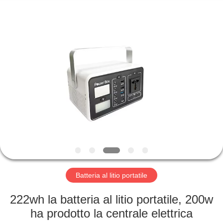
Horn
E-
Commerce
Co.,
Ltd..
All
Rights
Reserved.
CASA
PRODOTTI
CIRCA
NOI
GIRO
DELLA
Batteria al litio portatile
FABBRICA
222wh la batteria al litio portatile, 200w
ha prodotto la centrale elettrica