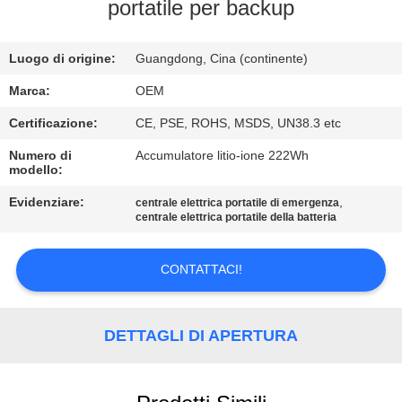
CONTROLLO
portatile per backup
DI
Luogo di origine:
Guangdong, Cina (continente)
QUALITÀ
Marca:
OEM
CONTATTICI
Certificazione:
CE, PSE, ROHS, MSDS, UN38.3 etc
Numero di
Accumulatore litio-ione 222Wh
modello:
BLOG
Evidenziare:
,
centrale elettrica portatile di emergenza
centrale elettrica portatile della batteria
RICHIEDA
UNA
CONTATTACI!
CITAZIONE
DETTAGLI DI APERTURA
MAPPA
DEL