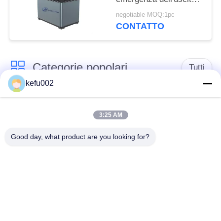
300w, centrale elettrica
negotiable MOQ:1pc
portatile di emergenza
CONTATTO
Categorie popolari
Tutti
kefu002
Batteria profonda del
PACCHIA BATTERA
ciclo LiFePo4
3:25 AM
Good day, what product are you looking for?
Batteria ricaricabile
Batteria solare
Lifepo4
Lifepo4
Un pacchetto di
Un pacchetto di
32650 batterie
26650 batterie