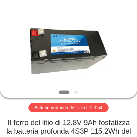
Horn
E-
Commerce
Co.,
Ltd..
All
Rights
Reserved.
CASA
PRODOTTI
CIRCA
NOI
GIRO
DELLA
Batteria profonda del ciclo LiFePo4
FABBRICA
Il ferro del litio di 12.8V 9Ah fosfatizza
la batteria profonda 4S3P 115.2Wh del