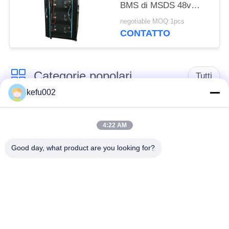
BMS di MSDS 48v
450Ah
negotiable MOQ:1pcs
CONTATTO
Categorie popolari
Tutti
kefu002
Batteria profonda del
PACCHIA BATTERA
ciclo LiFePo4
4:22 AM
Good day, what product are you looking for?
Batteria ricaricabile
Batteria solare
Lifepo4
Lifepo4
Un pacchetto di
Un pacchetto di
32650 batterie
26650 batterie