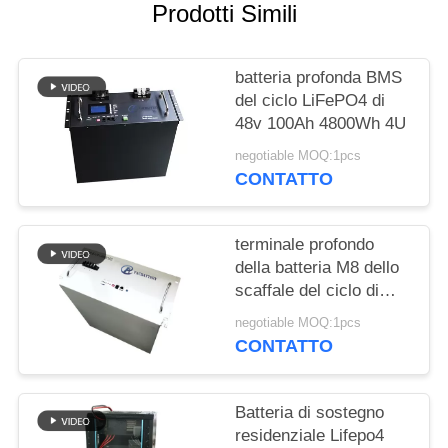
SITO
Prodotti Simili
PRIVACY
batteria profonda BMS
POLICY
del ciclo LiFePO4 di
48v 100Ah 4800Wh 4U
negotiable MOQ:1pcs
CONTATTO
terminale profondo
della batteria M8 dello
scaffale del ciclo di
9600Wh 48v 150Ah
negotiable MOQ:1pcs
200Ah
CONTATTO
Batteria di sostegno
residenziale Lifepo4