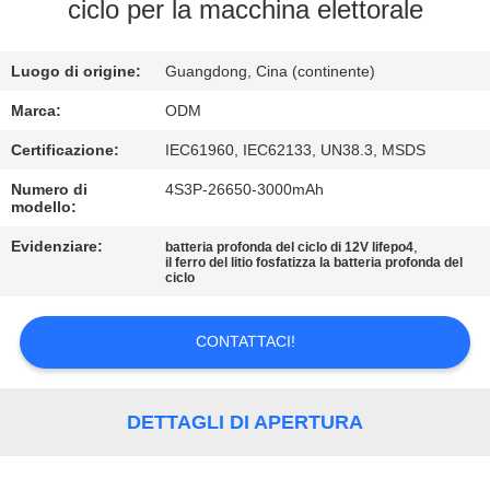
CONTROLLO
ciclo per la macchina elettorale
DI
Luogo di origine:
Guangdong, Cina (continente)
QUALITÀ
Marca:
ODM
CONTATTICI
Certificazione:
IEC61960, IEC62133, UN38.3, MSDS
Numero di
4S3P-26650-3000mAh
modello:
BLOG
Evidenziare:
,
batteria profonda del ciclo di 12V lifepo4
il ferro del litio fosfatizza la batteria profonda del
RICHIEDA
ciclo
UNA
CONTATTACI!
CITAZIONE
MAPPA
DETTAGLI DI APERTURA
DEL