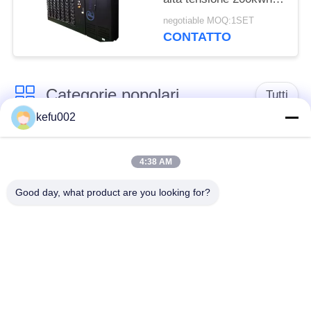
per immagazzinamento
negotiable MOQ:1SET
dell'energia della
CONTATTO
scuola
Categorie popolari
Tutti
kefu002
Batteria profonda del
PACCHIA BATTERA
ciclo LiFePo4
4:38 AM
Good day, what product are you looking for?
Batteria ricaricabile
Batteria solare
Lifepo4
Lifepo4
Un pacchetto di
Un pacchetto di
32650 batterie
26650 batterie