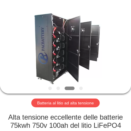
Horn
E-
Commerce
Co.,
Ltd..
All
Rights
Reserved.
CASA
PRODOTTI
CIRCA
NOI
GIRO
DELLA
Batteria al litio ad alta tensione
FABBRICA
Alta tensione eccellente delle batterie
75kwh 750v 100ah del litio LiFePO4