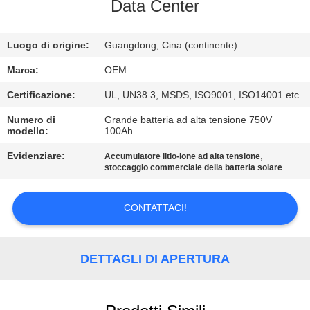
CONTROLLO
Data Center
DI
Luogo di origine:
Guangdong, Cina (continente)
QUALITÀ
Marca:
OEM
CONTATTICI
Certificazione:
UL, UN38.3, MSDS, ISO9001, ISO14001 etc.
Numero di
Grande batteria ad alta tensione 750V
modello:
100Ah
BLOG
Evidenziare:
,
Accumulatore litio-ione ad alta tensione
stoccaggio commerciale della batteria solare
RICHIEDA
UNA
CONTATTACI!
CITAZIONE
DETTAGLI DI APERTURA
MAPPA
DEL