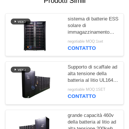
Prodotti Simili
SITO
sistema di batterie ESS
PRIVACY
solare di
POLICY
immagazzinamento
dell'energia di 500V
negotiable MOQ:1set
150kWh
CONTATTO
Supporto di scaffale ad
alta tensione della
batteria al litio UL1642
di ESS 1000Ah
negotiable MOQ:1SET
CONTATTO
grande capacità 460v
della batteria al litio ad
alta tensione 200kwh