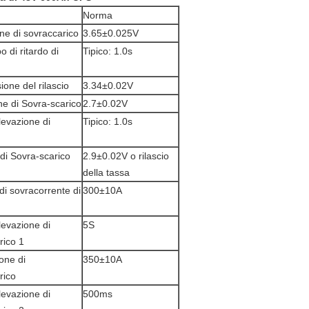
Norma
one di sovraccarico
3.65±0.025V
o di ritardo di
Tipico: 1.0s
ione del rilascio
3.34±0.02V
one di Sovra-scarico
2.7±0.02V
ilevazione di
Tipico: 1.0s
 di Sovra-scarico
2.9±0.02V o rilascio
della tassa
di sovracorrente di
300±10A
ilevazione di
5S
rico 1
ione di
350±10A
rico
ilevazione di
500ms