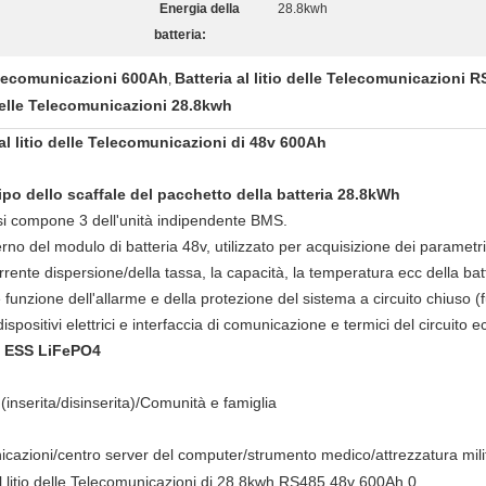
Energia della
28.8kwh
batteria:
 Telecomunicazioni 600Ah
Batteria al litio delle Telecomunicazioni 
,
delle Telecomunicazioni 28.8kwh
l litio delle Telecomunicazioni di 48v 600Ah
 tipo dello scaffale del pacchetto della batteria 28.8kWh
 si compone 3 dell'unità indipendente BMS.
nterno del modulo di batteria 48v, utilizzato per acquisizione dei paramet
ente dispersione/della tassa, la capacità, la temperatura ecc della batt
funzione dell'allarme e della protezione del sistema a circuito chiuso (fu
ispositivi elettrici e interfaccia di comunicazione e termici del circuito e
wh ESS LiFePO4
a (inserita/disinserita)/Comunità e famiglia
cazioni/centro server del computer/strumento medico/attrezzatura mili