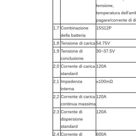
tensione,
temperatura dell'amb
pagare/corrente di d
1,7
Combinazione
15S12P
della batteria
1,8
Tensione di carica
54.75V
1,9
Tensione di
30~37.5V
conclusione
2,0
Corrente di carica
120A
standard
2,1
Impedenza
≤100mΩ
interna
2,2
Corrente di carica
120A
continua massima
2,3
Corrente di
120A
dispersione
standard
2,4
Corrente di
600A