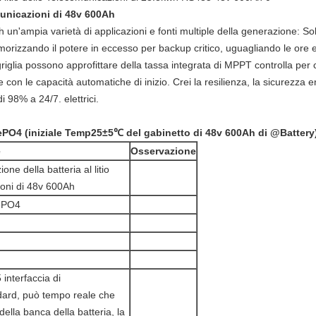
municazioni di 48v 600Ah
h un'ampia varietà di applicazioni e fonti multiple della generazione: Sola
rizzando il potere in eccesso per backup critico, uguagliando le ore e
 griglia possono approfittare della tassa integrata di MPPT controlla per
 con le capacità automatiche di inizio. Crei la resilienza, la sicurezza e
i 98% a 24/7. elettrici.
FePO4 (iniziale Temp25±5℃ del gabinetto di 48v 600Ah di @Battery
e
Osservazione
ne della batteria al litio
ioni di 48v 600Ah
FePO4
nterfaccia di
ard, può tempo reale che
della banca della batteria, la