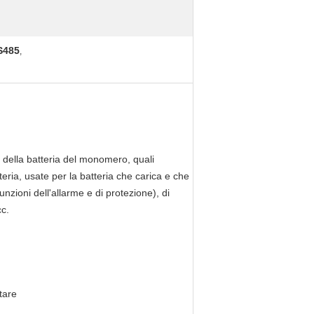
RS485
,
ri della batteria del monomero, quali
eria, usate per la batteria che carica e che
nzioni dell'allarme e di protezione), di
cc.
tare