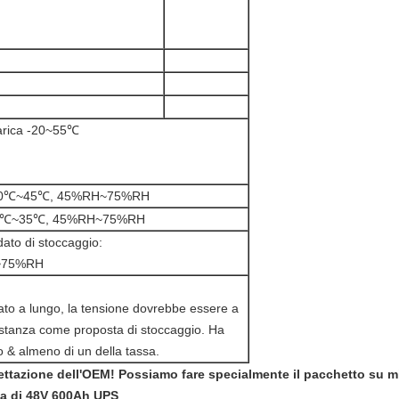
arica -20~55℃
- 20℃~45℃, 45%RH~75%RH
- 10℃~35℃, 45%RH~75%RH
to di stoccaggio:
~75%RH
zato a lungo, la tensione dovrebbe essere a
tanza come proposta di stoccaggio. Ha
o & almeno di un della tassa.
ttazione dell'OEM! Possiamo fare specialmente il pacchetto su mis
ria di 48V 600Ah UPS