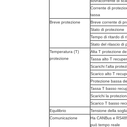
sovracorrente di sca
Corrente di protezio
tassa
Breve protezione
Breve corrente di pr
Stato di protezione
Tempo di ritardo di r
Stato del rilascio di
Temperatura (T)
Alta T protezione de
protezione
Tassa alto T recupe
Scarichi l'alta prote
Scarico alto T recup
Protezione bassa de
Tassa T basso recu
Scarichi la protezio
Scarico T basso rec
Equilibrio
Tensione della soglia
Comunicazione
Ha CANBus e RS485 
può tempo reale