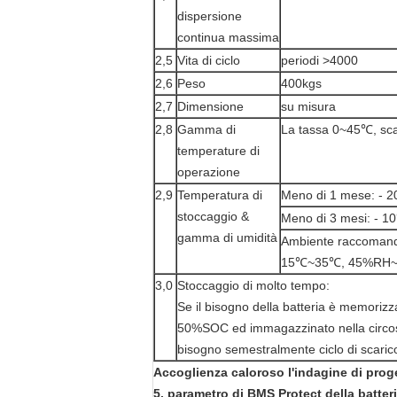
dispersione
continua massima
2,5
Vita di ciclo
periodi >4000
2,6
Peso
400kgs
2,7
Dimensione
su misura
2,8
Gamma di
La tassa 0~45℃, sc
temperature di
operazione
2,9
Temperatura di
Meno di 1 mese: 
stoccaggio &
Meno di 3 mesi: 
gamma di umidità
Ambiente raccomanda
15℃~35℃, 45%RH
3,0
Stoccaggio di molto tempo:
Se il bisogno della batteria è memoriz
50%SOC ed immagazzinato nella circos
bisogno semestralmente ciclo di scaric
Accoglienza caloroso l'indagine di proge
5. parametro di BMS Protect della batte