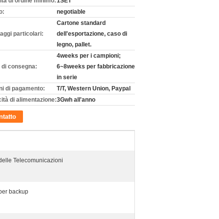
ità di ordine minimo:
1SET
o:
negotiable
Cartone standard
aggi particolari:
dell'esportazione, caso di
legno, pallet.
4weeks per i campioni;
 di consegna:
6~8weeks per fabbricazione
in serie
ni di pagamento:
T/T, Western Union, Paypal
ità di alimentazione:
3Gwh all'anno
tatto
delle Telecomunicazioni
o per backup