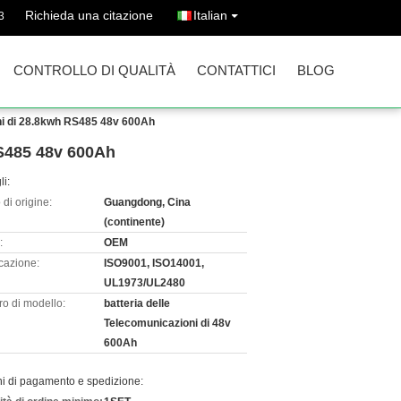
Richieda una citazione
Italian
3
CONTROLLO DI QUALITÀ
CONTATTICI
BLOG
ioni di 28.8kwh RS485 48v 600Ah
RS485 48v 600Ah
li:
di origine:
Guangdong, Cina
(continente)
:
OEM
icazione:
ISO9001, ISO14001,
UL1973/UL2480
o di modello:
batteria delle
Telecomunicazioni di 48v
600Ah
ni di pagamento e spedizione: