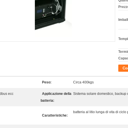
Quant
Prezz
Imball
Tempi
Termi
Capac
Con
Peso:
Circa 400kgs
dbus ecc
Applicazione della
Sistema solare domestico, backup 
batteria:
batteria al litio lunga di vita di cicl
Caratteristiche: