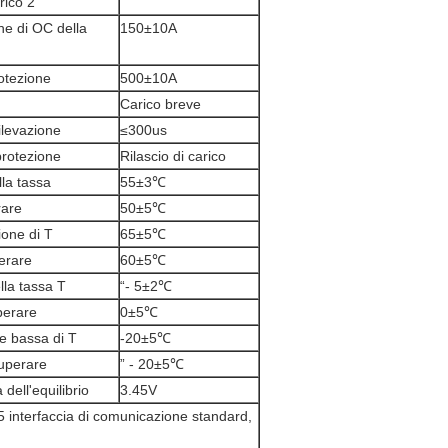
rico 2
ne di OC della
150±10A
otezione
500±10A
Carico breve
ilevazione
≤300us
 protezione
Rilascio di carico
lla tassa
55±3℃
rare
50±5℃
zione di T
65±5℃
erare
60±5℃
lla tassa T
“- 5±2℃
perare
0±5℃
ne bassa di T
-20±5℃
uperare
” - 20±5℃
 dell'equilibrio
3.45V
interfaccia di comunicazione standard,