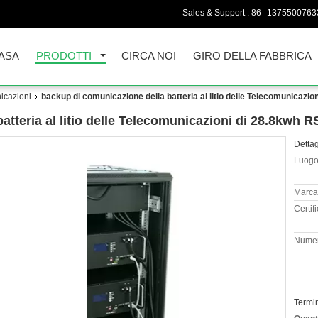
Sales & Support :
86--1375500763
ASA
PRODOTTI
CIRCA NOI
GIRO DELLA FABBRICA
nicazioni
backup di comunicazione della batteria al litio delle Telecomunicaz
atteria al litio delle Telecomunicazioni di 28.8kwh 
Dettag
Luogo 
Marca
Certif
Numer
Termi