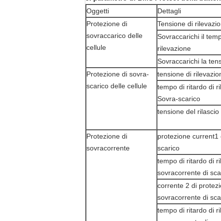
Oggetti
Dettagli
Protezione di
Tensione di rilevazi
sovraccarico delle
Sovraccarichi il temp
cellule
rilevazione
Sovraccarichi la tens
Protezione di sovra-
tensione di rilevazi
scarico delle cellule
tempo di ritardo di r
Sovra-scarico
tensione del rilascio
Protezione di
protezione current1 
sovracorrente
scarico
tempo di ritardo di r
sovracorrente di sca
corrente 2 di protez
sovracorrente di sca
tempo di ritardo di r