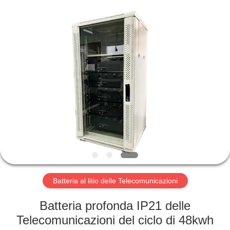
Horn
E-
Commerce
Co.,
Ltd..
All
Rights
Reserved.
CASA
PRODOTTI
CIRCA
NOI
GIRO
DELLA
Batteria al litio delle Telecomunicazioni
FABBRICA
Batteria profonda IP21 delle
Telecomunicazioni del ciclo di 48kwh