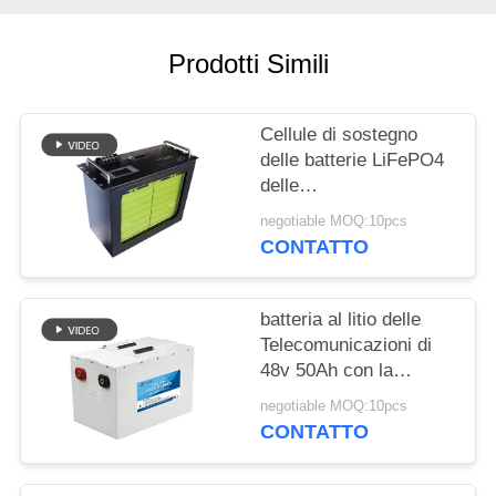
SITO
Prodotti Simili
PRIVACY
POLICY
Cellule di sostegno
delle batterie LiFePO4
delle
Telecomunicazioni
negotiable MOQ:10pcs
della costruzione
CONTATTO
RS485 150Ah 200Ah
batteria al litio delle
Telecomunicazioni di
48v 50Ah con la
dimensione compatta
negotiable MOQ:10pcs
delle cellule cilindriche
CONTATTO
LifePo4