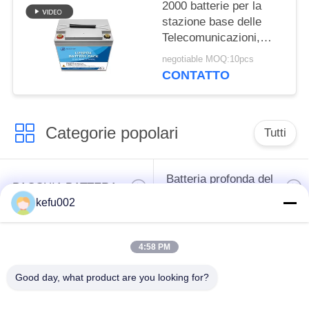
2000 batterie per la
stazione base delle
Telecomunicazioni,
batteria di vita di cicli
negotiable MOQ:10pcs
12v 90Ah della
CONTATTO
sostituzione di SLA
Categorie popolari
Tutti
Batteria profonda del
PACCHIA BATTERA
ciclo LiFePo4
kefu002
Batteria ricaricabile
Batteria solare
4:58 PM
Lifepo4
Lifepo4
Good day, what product are you looking for?
Un pacchetto di
Un pacchetto di