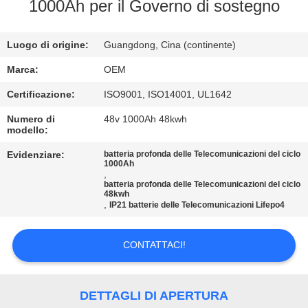
CONTROLLO
1000Ah per il Governo di sostegno
DI
Luogo di origine:
Guangdong, Cina (continente)
QUALITÀ
Marca:
OEM
CONTATTICI
Certificazione:
ISO9001, ISO14001, UL1642
Numero di
48v 1000Ah 48kwh
modello:
BLOG
Evidenziare:
batteria profonda delle Telecomunicazioni del ciclo
1000Ah
,
RICHIEDA
batteria profonda delle Telecomunicazioni del ciclo
48kwh
UNA
,
IP21 batterie delle Telecomunicazioni Lifepo4
CITAZIONE
CONTATTACI!
MAPPA
DEL
DETTAGLI DI APERTURA