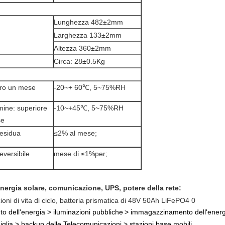
Lunghezza 482±2mm
Larghezza 133±2mm
Altezza 360±2mm
Circa: 28±0.5Kg
tro un mese
-20~+ 60℃, 5~75%RH
mine: superiore
-10~+45℃, 5~75%RH
se
residua
≤2% al mese;
eversibile
mese di ≤1%per;
nergia solare, comunicazione, UPS, potere della rete
:
o dell'energia
>
iluminazioni pubbliche
>
immagazzinamento dell'energ
iglia >
backup delle Telecomunicazioni
>
stazioni base mobili