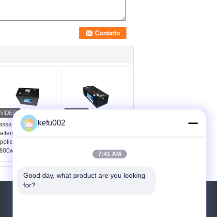
kefu002
assa del metallo di Ion
batteria al litio delle
attery For Telecom
Telecomunicazioni 48v
pplication del litio
con il connettore
800wh piccolo volume
rapido, batteria di 80ah
7:41 AM
LifePO4
Good day, what product are you looking 
for?
RICHIEDERE UN PREVENTIVO
Invii