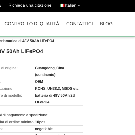
Richieda una citazione
Italian
3
CONTROLLO DI QUALITÀ
CONTATTICI
BLOG
ria prismatica di 48V 50Ah LiFePO4
i 48V 50Ah LiFePO4
li:
di origine:
Guangdong, Cina
(continente)
:
OEM
icazione:
ROHS, UN38.3, MSDS etc
o di modello:
batteria di 48V 50Ah 2U
LiFePO4
ni di pagamento e spedizione:
ità di ordine minimo:
10pcs
o:
negotiable