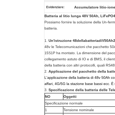
Accumulatore litio-ione
Evidenziare:
Batteria al litio lunga 48V 50Ah, LiFePO4
Possiamo fornire la soluzione della Un-fer
batteria.
1.
Un'istruzione 48
dellabatteriadiV50A
48v le Telecomunicazioni che pacchetto 50Ah d
15S1P ha montato. La dimensione del pacch
collegamento astuto di IO e di BMS, il clien
della batteria con altri protocolli, quali
2.
Applicazione del pacchetto della batt
L'applicazione della batteria di 48v 50Ah co
affari, 4G/5G la stazione base bassi ecc. È 
3.
Specificazione della batteria delle T
NO
Oggetti
Specificazione normale
1
Tensione nominale