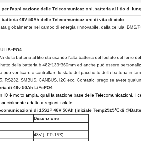
 per l'applicazione delle Telecomunicazioni
batteria al litio di lun
,
 batteria 48V 50Ah delle Telecomunicazioni di vita di ciclo
mata globalmente nel campo di energia rinnovabile, dalla cellula, BMS/
h2ULiFePO4
ella batteria al litio sta usando l'alta batteria del fosfato del ferro del
etto della batteria è 482*133*360mm ed anche può essere personalizza
te può verificare e controllare lo stato del pacchetto della batteria in 
 RS485, RS232, SMBUS, CANBUS, I2C ecc. Contattici prego se avete qualu
eria di 48v 50Ah LiFePO4
n IO è molto ampia, quali la stazione base delle Telecomunicazioni, il ce
specialmente adatto a regioni isolate.
elecomunicazioni di 15S1P 48V 50Ah (iniziale Temp25±5℃ di @Batte
Descrizione
48V (LFP-15S)