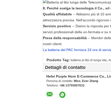
8.
Perché
scelga la tecnologia il Co., sr
Qualità affidabile
-- Abbiamo più di 10 anni 
attrezzatura precisa. Nell'accordo rigoroso 
Servizio positivo
-- Diamo la risposta per 
servizi professionali della un-fermata e su 
Presa della responsabilità
-- Membri della
nostri clienti.
La batteria del PAC fornisce 24 ore di serviz
,
Prodotto Tag:
batteria al litio di lunga vita
A
Dettagli di contatto
Hefei Purple Horn E-Commerce Co., Lt
Persona di contatto:
Miss. Ever Zhang
Telefono:
+86 13755007633