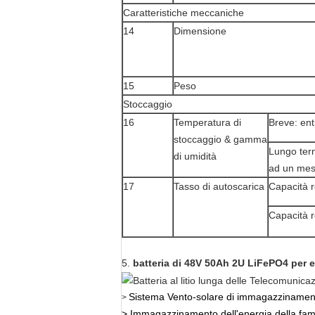
Caratteristiche meccaniche
14
Dimensione
15
Peso
Stoccaggio
16
Temperatura di
Breve: en
stoccaggio & gamma
Lungo ter
di umidità
ad un me
17
Tasso di autoscarica
Capacità 
Capacità r
5.
batteria di 48V 50Ah 2U LiFePO4 per e
Sistema Vento-solare di immagazzinament
>
> Immagazzinamento dell'energia della fam