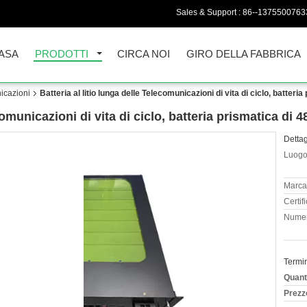
Sales & Support :
86--1375500763
ASA
PRODOTTI
CIRCA NOI
GIRO DELLA FABBRICA
nicazioni
Batteria al litio lunga delle Telecomunicazioni di vita di ciclo, batte
ecomunicazioni di vita di ciclo, batteria prismatica d
Dettag
Luogo 
Marca
Certif
Numer
Termi
Quant
Prezz