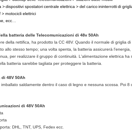
a
>
dispositivi spostatori
centrale elettrica
>
del carico
ininterrotti
di grigli
lf
>
motocicli elettrici
che, ecc…
della batteria delle Telecomunicazioni di 48v 50Ah
re della rettifica, ha prodotto la CC 48V. Quando il normale di griglia di 
ato allo stesso tempo; una volta spenta, la batteria assicurerà l'energia
nua, per realizzare il gruppo di continuità. L'alimentazione elettrica 
della batteria sarebbe tagliata per proteggere la batteria.
a di 48V 50Ah
 imballato saldamente dentro il caso di legno e nessuna scossa. Poi 8 ca
municazioni di 48V 50Ah
ta
orta
in porta: DHL, TNT, UPS, Fedex ecc.