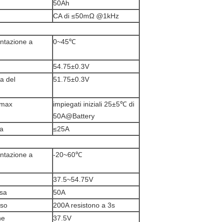
50Ah
CA di ≤50mΩ @1kHz
ntazione a
0~45℃
54.75±0.3V
a del
51.75±0.3V
 max
impiegati iniziali 25±5℃ di
50A@Battery
ta
≤25A
ntazione a
-20~60℃
37.5~54.75V
ssa
50A
lso
200A resistono a 3s
ne
37.5V