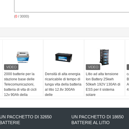
(
0
/ 3000)
2000 batterie per la
Densità di alta energia
Litio ad alta tensione
c
stazione base delle
ricaricabile di tempo di
Ion Battery 25kwh
B
Telecomunicazioni,
lunga vita della batteria
50kwh 192V 130Ah di
A
batteria di vita di cicli
al litio 12.8v 300Ah
ESS per il sistema
4
12v 90Ah della
delle
solare
sostituzione di SLA
Telecomunicazioni
UN PACCHETTO DI 32650
UN PACCHETTO DI 18650
BATTERIE
BATTERIE AL LITIO