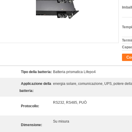
Imball
Tempi
Termi
Capac
Con
Tipo della batteria:
Batteria prismatica Lifepo4
Applicazione della
energia solare, comunicazione, UPS, potere della
batteria:
RS232, RS485, PUÒ
Protocollo:
Su misura
Dimensione: