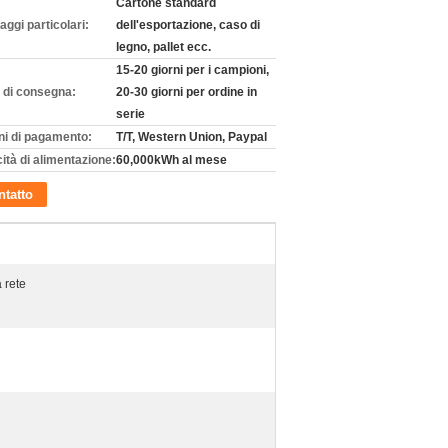
Cartone standard
aggi particolari:
dell'esportazione, caso di
legno, pallet ecc.
15-20 giorni per i campioni,
 di consegna:
20-30 giorni per ordine in
serie
ni di pagamento:
T/T, Western Union, Paypal
ità di alimentazione:
60,000kWh al mese
tatto
 rete