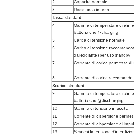
2
Capacità normale
3
Resistenza interna
Tassa standard
4
Gamma di temperature di alime
batteria che @charging
5
Carica di tensione normale
6
Carica di tensione raccomandat
galleggiante (per uso standby)
7
Corrente di carica permessa di
8
Corrente di carica raccomanda
Scarico standard
9
Gamma di temperature di alime
batteria che @discharging
10
Gamma di tensione in uscita
11
Corrente di dispersione perme
12
Corrente di dispersione di impu
13
Scarichi la tensione d'interdizio