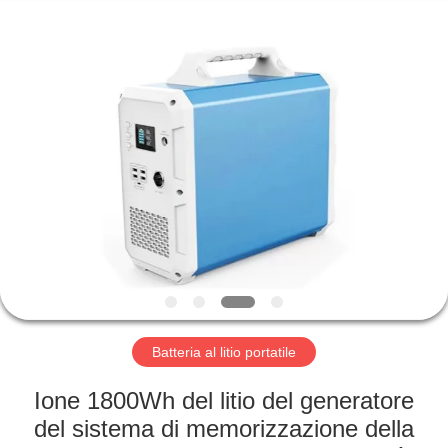
Horn
E-
Commerce
Co.,
Ltd..
All
Rights
Reserved.
CASA
PRODOTTI
CIRCA
NOI
GIRO
DELLA
Batteria al litio portatile
FABBRICA
Ione 1800Wh del litio del generatore
del sistema di memorizzazione della