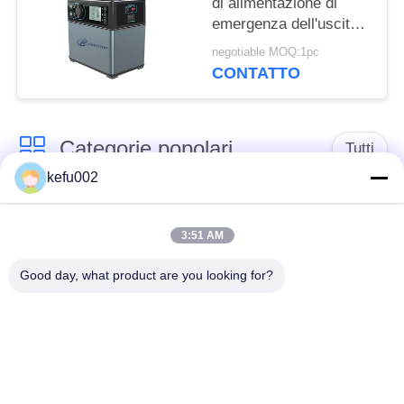
di alimentazione di
emergenza dell'uscita
300w, centrale elettrica
negotiable MOQ:1pc
portatile di emergenza
CONTATTO
Categorie popolari
Tutti
kefu002
Batteria profonda del
PACCHIA BATTERA
ciclo LiFePo4
3:51 AM
Good day, what product are you looking for?
Batteria ricaricabile
Batteria solare
Lifepo4
Lifepo4
Un pacchetto di
Un pacchetto di
32650 batterie
26650 batterie