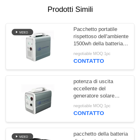
SITO
Prodotti Simili
PRIVACY
Pacchetto portatile
POLICY
rispettoso dell'ambiente
1500wh della batteria al
litio per stoccaggio a
negotiable MOQ:1pc
energia solare
CONTATTO
potenza di uscita
eccellente del
generatore solare
portatile 600w con
negotiable MOQ:1pc
1000wh la batteria al
CONTATTO
litio 14.8v
pacchetto della batteria