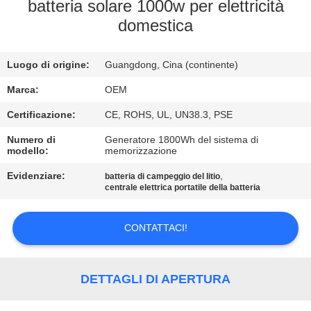
CONTROLLO
batteria solare 1000w per elettricità
domestica
DI
QUALITÀ
Luogo di origine:
Guangdong, Cina (continente)
CONTATTICI
Marca:
OEM
Certificazione:
CE, ROHS, UL, UN38.3, PSE
BLOG
Numero di
Generatore 1800Wh del sistema di
modello:
memorizzazione
Evidenziare:
,
RICHIEDA
batteria di campeggio del litio
centrale elettrica portatile della batteria
UNA
CITAZIONE
CONTATTACI!
MAPPA
DETTAGLI DI APERTURA
DEL