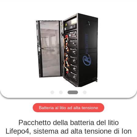
Horn
E-
Commerce
Co.,
Ltd..
All
Rights
Reserved.
CASA
PRODOTTI
CIRCA
NOI
GIRO
DELLA
Batteria al litio ad alta tensione
FABBRICA
Pacchetto della batteria del litio
Lifepo4, sistema ad alta tensione di Ion