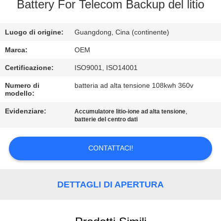
CONTROLLO
Battery For Telecom Backup del litio
DI
Luogo di origine:
Guangdong, Cina (continente)
QUALITÀ
Marca:
OEM
CONTATTICI
Certificazione:
ISO9001, ISO14001
Numero di
batteria ad alta tensione 108kwh 360v
modello:
BLOG
Evidenziare:
,
Accumulatore litio-ione ad alta tensione
batterie del centro dati
RICHIEDA
UNA
CONTATTACI!
CITAZIONE
DETTAGLI DI APERTURA
MAPPA
DEL