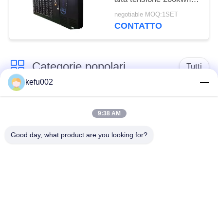
per immagazzinamento
negotiable MOQ:1SET
dell'energia della
CONTATTO
scuola
Categorie popolari
Tutti
kefu002
Batteria profonda del
PACCHIA BATTERA
ciclo LiFePo4
9:38 AM
Good day, what product are you looking for?
Batteria ricaricabile
Batteria solare
Lifepo4
Lifepo4
Un pacchetto di
Un pacchetto di
32650 batterie
26650 batterie