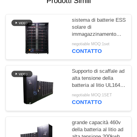
Prodotti Simili
SITO
sistema di batterie ESS
PRIVACY
solare di
POLICY
immagazzinamento
dell'energia di 500V
negotiable MOQ:1set
150kWh
CONTATTO
Supporto di scaffale ad
alta tensione della
batteria al litio UL1642
di ESS 1000Ah
negotiable MOQ:1SET
CONTATTO
grande capacità 460v
della batteria al litio ad
alta tensione 200kwh