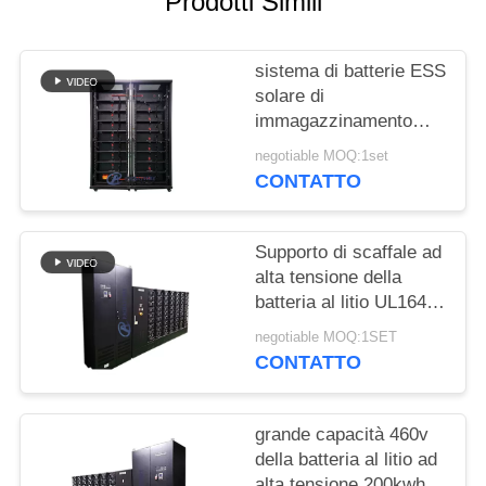
Prodotti Simili
SITO
sistema di batterie ESS
PRIVACY
solare di
POLICY
immagazzinamento
dell'energia di 500V
negotiable MOQ:1set
150kWh
CONTATTO
Supporto di scaffale ad
alta tensione della
batteria al litio UL1642
di ESS 1000Ah
negotiable MOQ:1SET
CONTATTO
grande capacità 460v
della batteria al litio ad
alta tensione 200kwh