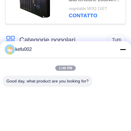
per immagazzinamento
negotiable MOQ:1SET
dell'energia della
CONTATTO
scuola
Categorie popolari
Tutti
kefu002
Batteria profonda del
PACCHIA BATTERA
ciclo LiFePo4
1:46 PM
Good day, what product are you looking for?
Batteria ricaricabile
Batteria solare
Lifepo4
Lifepo4
Un pacchetto di
Un pacchetto di
32650 batterie
26650 batterie