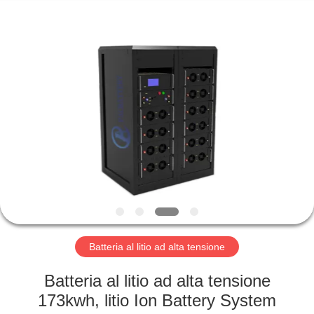
Horn
E-
Commerce
Co.,
Ltd..
All
Rights
Reserved.
CASA
PRODOTTI
CIRCA
NOI
GIRO
DELLA
Batteria al litio ad alta tensione
FABBRICA
Batteria al litio ad alta tensione
173kwh, litio Ion Battery System