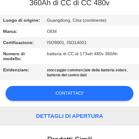
CONTROLLO
360Ah di CC di CC 480v
DI
Luogo di origine:
Guangdong, Cina (continente)
QUALITÀ
Marca:
OEM
CONTATTICI
Certificazione:
ISO9001, ISO14001
Numero di
batteria di CC di 173wh 480v 360Ah
modello:
BLOG
Evidenziare:
,
stoccaggio commerciale della batteria solare
batterie del centro dati
RICHIEDA
UNA
CONTATTACI!
CITAZIONE
DETTAGLI DI APERTURA
MAPPA
DEL