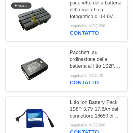
SITO
pacchetto della batteria
della macchina
fotografica di 14.8V
PRIVACY
190Wh 18650 con
negotiable MOQ:200
POLICY
protezione BP-190 di
CONTATTO
cortocircuito
Pacchetti su
ordinazione della
batteria al litio 1S2P,
batteria ricaricabile del
negotiable MOQ:20
litio 18650 per
CONTATTO
l'uccellino azzurro PDA
Litio Ion Battery Pack
1S8P 3.7V 17.6Ah del
connettore 18650 di CC
di USB
negotiable MOQ:200
CONTATTO