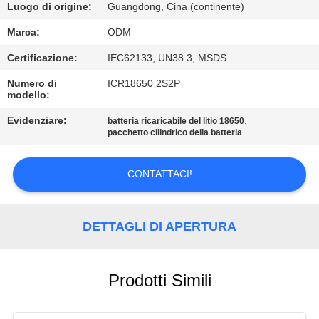
CONTROLLO
Luogo di origine:
Guangdong, Cina (continente)
DI
Marca:
ODM
QUALITÀ
Certificazione:
IEC62133, UN38.3, MSDS
Numero di
ICR18650 2S2P
CONTATTICI
modello:
Evidenziare:
,
batteria ricaricabile del litio 18650
pacchetto cilindrico della batteria
BLOG
CONTATTACI!
RICHIEDA
UNA
DETTAGLI DI APERTURA
CITAZIONE
MAPPA
Prodotti Simili
DEL