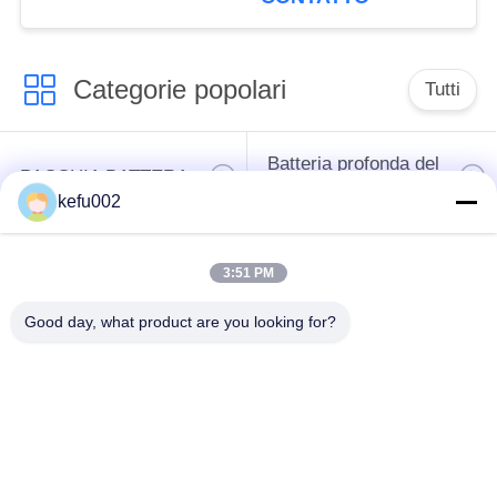
Categorie popolari
Tutti
Batteria profonda del
PACCHIA BATTERA
ciclo LiFePo4
kefu002
Batteria ricaricabile
Batteria solare
3:51 PM
Lifepo4
Lifepo4
Good day, what product are you looking for?
Un pacchetto di
Un pacchetto di
32650 batterie
26650 batterie
batteria al litio solare
Batteria della
dell'iluminazione
sostituzione di SLA
pubblica