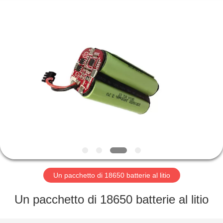
Horn
E-
Commerce
Co.,
Ltd..
All
Rights
Reserved.
CASA
PRODOTTI
CIRCA
NOI
GIRO
DELLA
Un pacchetto di 18650 batterie al litio
FABBRICA
Un pacchetto di 18650 batterie al litio