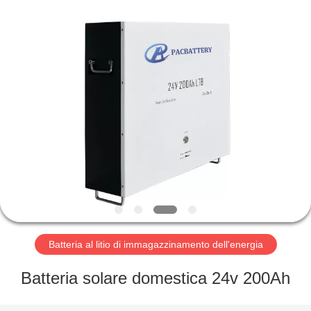
Horn
E-
Commerce
Co.,
Ltd..
All
Rights
Reserved.
CASA
PRODOTTI
CIRCA
NOI
GIRO
DELLA
Batteria al litio di immagazzinamento dell'energia
FABBRICA
Batteria solare domestica 24v 200Ah