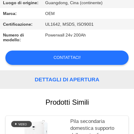
CONTROLLO
Luogo di origine:
Guangdong, Cina (continente)
DI
Marca:
OEM
QUALITÀ
Certificazione:
UL1642, MSDS, ISO9001
Numero di
Powerwall 24v 200Ah
CONTATTICI
modello:
BLOG
CONTATTACI!
RICHIEDA
DETTAGLI DI APERTURA
UNA
CITAZIONE
Prodotti Simili
MAPPA
Pila secondaria
DEL
domestica supporto