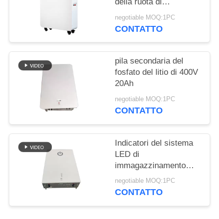
SITO
della ruota di
progettazione modulare
negotiable MOQ:1PC
di 20 batterie al litio di
CONTATTO
PRIVACY
KWH per l'ibrido fuori
dal sistema solare di
POLICY
griglia
pila secondaria del
fosfato del litio di 400V
20Ah
negotiable MOQ:1PC
CONTATTO
Indicatori del sistema
LED di
immagazzinamento
dell'energia della casa
negotiable MOQ:1PC
di MSDS 400V 25Ah
CONTATTO
10kwh