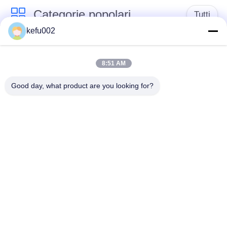
Categorie popolari
Tutti
kefu002
Batteria profonda del
PACCHIA BATTERA
ciclo LiFePo4
8:51 AM
Good day, what product are you looking for?
Batteria ricaricabile
Batteria solare
Lifepo4
Lifepo4
Un pacchetto di
Un pacchetto di
32650 batterie
26650 batterie
batteria al litio solare
Batteria della
dell'iluminazione
sostituzione di SLA
pubblica