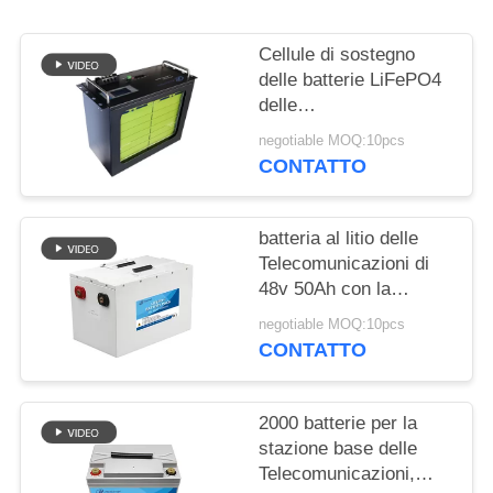
SITO
Cellule di sostegno
PRIVACY
delle batterie LiFePO4
delle
POLICY
Telecomunicazioni
negotiable MOQ:10pcs
della costruzione
CONTATTO
RS485 150Ah 200Ah
batteria al litio delle
Telecomunicazioni di
48v 50Ah con la
dimensione compatta
negotiable MOQ:10pcs
delle cellule cilindriche
CONTATTO
LifePo4
2000 batterie per la
stazione base delle
Telecomunicazioni,