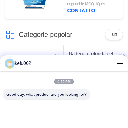
batteria di vita di cicli
negotiable MOQ:10pcs
12v 90Ah della
CONTATTO
sostituzione di SLA
Categorie popolari
Tutti
Batteria profonda del
PACCHIA BATTERA
ciclo LiFePo4
kefu002
Batteria ricaricabile
Batteria solare
4:50 PM
Lifepo4
Lifepo4
Good day, what product are you looking for?
Un pacchetto di
Un pacchetto di
32650 batterie
26650 batterie
batteria al litio solare
Batteria della