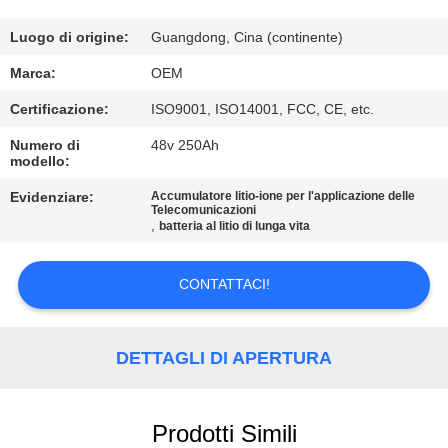
CONTROLLO
DI
Luogo di origine:
Guangdong, Cina (continente)
QUALITÀ
Marca:
OEM
Certificazione:
ISO9001, ISO14001, FCC, CE, etc.
CONTATTICI
Numero di
48v 250Ah
modello:
BLOG
Evidenziare:
Accumulatore litio-ione per l'applicazione delle
Telecomunicazioni
,
batteria al litio di lunga vita
RICHIEDA
CONTATTACI!
UNA
CITAZIONE
DETTAGLI DI APERTURA
MAPPA
DEL
Prodotti Simili