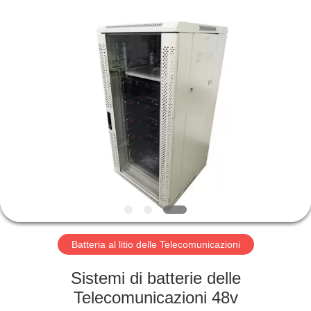
Horn
E-
Commerce
Co.,
Ltd..
All
Rights
Reserved.
CASA
PRODOTTI
CIRCA
NOI
GIRO
DELLA
Batteria al litio delle Telecomunicazioni
FABBRICA
Sistemi di batterie delle
Telecomunicazioni 48v